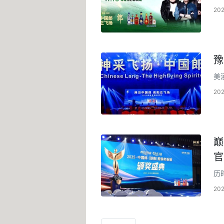
用
20
豫
美
启
20
巅
官
历
颁
20