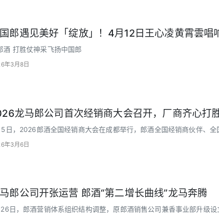
国郎遇见美好「绽放」！4月12日王心凌黄霄雲唱
郎酒 打胜仗神采飞扬中国郎
26年3月8日
026龙马郎公司首次经销商大会召开，厂商齐心打
月5日，2026郎酒全国经销商大会在成都举行，郎酒全国经销商伙伴、全
凝聚中国郎打胜仗必胜信念！坚定打造郎酒第二增长极
26年3月6日
马郎公司开张运营 郎酒“第二增长曲线”龙马奔腾
月26日，郎酒营销体系组织结构调整，原郎酒销售公司兼香事业部升级