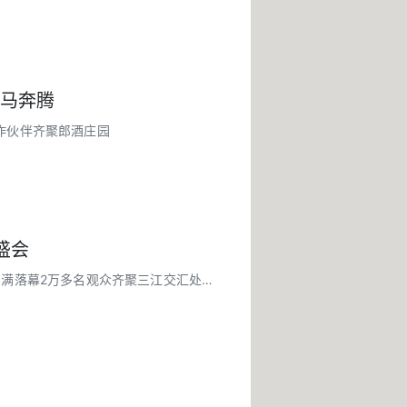
龙马奔腾
合作伙伴齐聚郎酒庄园
盛会
圆满落幕2万多名观众齐聚三江交汇处中