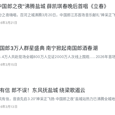
中国郎之夜”沸腾盐城 薛凯琪春晚后首唱《立春》
分之夜嗨唱，百河之城沸腾3月20日，中国郎江苏首场音乐献礼“神采正飞
！央视巨制，群星闪耀
26年3月21日
国郎3万人群星盛典 南宁掀起南国郎酒春潮
3.4万人共赴现场全城800万人见证2000万人次线上围观……2026
到场外神采飞扬唱响南宁！群星登场 金曲连唱
26年3月15日
有信 郎不误！东风抚盐城 绕梁歌遏云
风有信，音浪先启3.20“神采正飞扬·中国郎之夜”盐城站热力已沸腾全
扑面而来文末更有互动门票福利待您赢取全城热忱邀约
26年3月13日