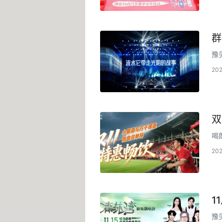
群
豫
酒
20
双
喝
20
1
豫