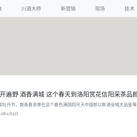
数
川酒大师
新营销
现场
技术
开遍野 酒香满城 这个春天到洛阳赏花信阳采茶品
美牡丹节，飘香春茶季在这个春色满园四月天中国郎以郎酒全城大品鉴等
欢聚时刻邀广大郎酒Fans共赴美好4月4日-4月5日
26年4月8日