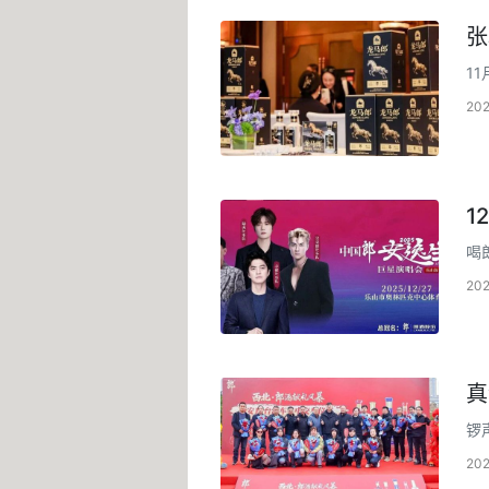
张
1
上
20
1
喝
20
真
锣
幕
20