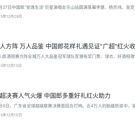
2月27日中国郎“安逸生活”巨星演唱会乐山站圆满落幕李健、杨宗纬、吴
多重礼遇与2万多人共享乐山岁末狂欢
25年12月29日
人方阵 万人品鉴 中国郎花样礼遇见证“广超”红火
人郎酒观赛方阵全城万人大品鉴冠军球队竞猜有奖门票、球衣、好酒相赠.....
在广东省人民体育场落下帷幕
25年12月15日
超决赛人气火爆 中国郎多重好礼红火助力
2月6日，广东省足球超级联赛决赛首回合打响。近4万人的助威热浪中，吴
官方唯一指定白酒，中国郎多重献礼，升级赛事红火。
25年12月10日