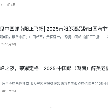
酒以购酒赠票礼遇邀你共赴美酒与音乐碰撞的盛宴
25年11月6日
见中国郎南阳正飞扬| 2025南阳郎酒品牌日圆满举
酒佳酿，飘香中原；中国郎至，贵客满堂。“豫见中国郎 南阳正飞扬——2
幕。
25年10月26日
峰之夜，荣耀定格！2025·中国郎（湖南）醉美
！
时数月火热角逐湖南18大赛区层层选拔超两万名老板娘热情参与2025·
奖盛典！
25年10月25日