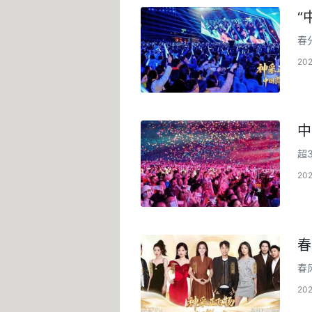
“
春
唱
20
中
超
内
20
春
春
您
20