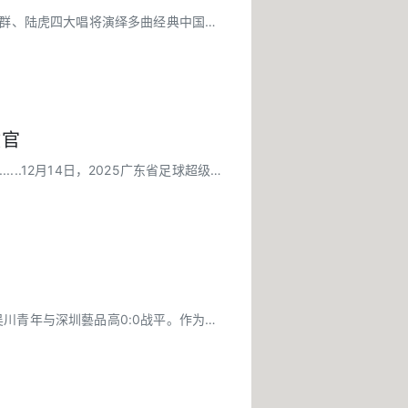
克群、陆虎四大唱将演绎多曲经典中国郎
收官
.12月14日，2025广东省足球超级联
川青年与深圳藝品高0:0战平。作为广