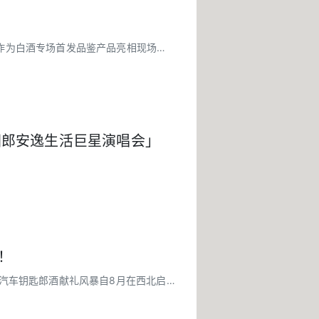
马作为白酒专场首发品鉴产品亮相现场，
中国郎安逸生活巨星演唱会」
！
过汽车钥匙郎酒献礼风暴自8月在西北启