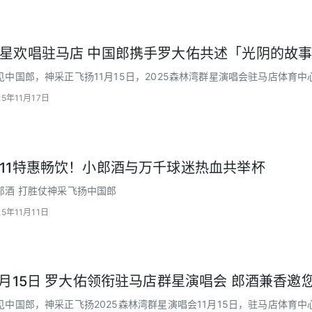
星欢唱驻马店 中国郎携手罗大佑共述「光阴的故
见中国郎，神采正飞扬11月15日，2025森林湾群星演唱会驻马店体育
以时光沉淀的美酒携手罗大佑、王赫野等跨时代群星
25年11月17日
11特惠畅饮！小郎酒与万千球迷热血共举杯
郎酒 打胜仗神采飞扬中国郎
25年11月11日
1月15日 罗大佑领衔驻马店群星演唱会 郎酒兼香邀
见中国郎，神采正飞扬2025森林湾群星演唱会11月15日，驻马店体育