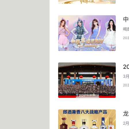
中
喝
20
2
3
情
20
龙
2