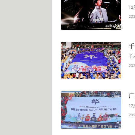
1
以
20
千
千
赛
20
广
1
超
20