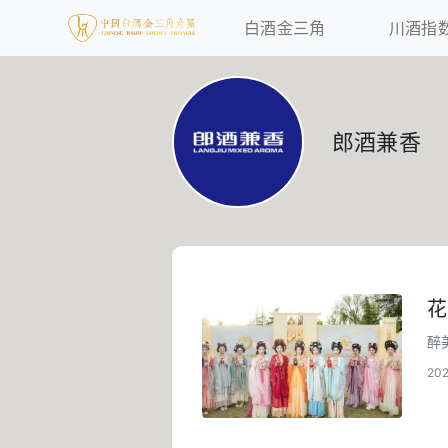
白酒金三角
川酒指
郎酒兼香
花
醉
与
20