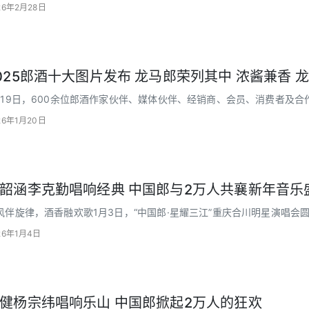
、更敏捷、更强壮、更稳健的组织驱动，坚定打造郎酒第二增长极
26年2月28日
025郎酒十大图片发布 龙马郎荣列其中 浓酱兼香 
月19日，600余位郎酒作家伙伴、媒体伙伴、经销商、会员、消费者及
26年1月20日
韶涵李克勤唱响经典 中国郎与2万人共襄新年音乐
风伴旋律，酒香融欢歌1月3日，“中国郎·星耀三江”重庆合川明星演唱会
郎从购酒赠票邀约到现场互动好礼
26年1月4日
健杨宗纬唱响乐山 中国郎掀起2万人的狂欢