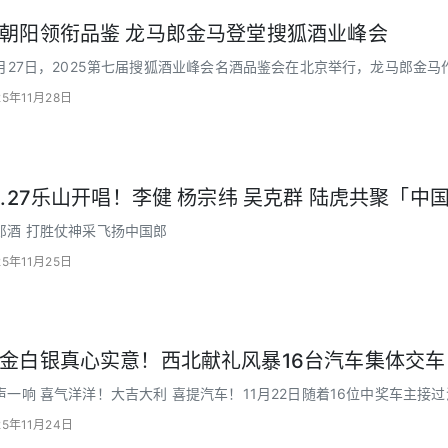
朝阳领衔品鉴 龙马郎金马登堂搜狐酒业峰会
1月27日，2025第七届搜狐酒业峰会名酒品鉴会在北京举行，龙马郎金
百名互联网领袖、创业先锋、文化名人等不同领域大咖齐聚
25年11月28日
2.27乐山开唱！李健 杨宗纬 吴克群 陆虎共聚「
郎酒 打胜仗神采飞扬中国郎
25年11月25日
金白银真心实意！西北献礼风暴16台汽车集体交车
声一响 喜气洋洋！大吉大利 喜提汽车！11月22日随着16位中奖车主接
以来规模最大、人数最多的一场专属交车仪式圆满落幕
25年11月24日