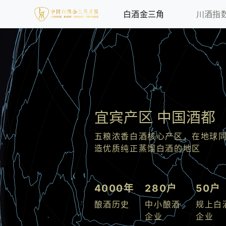
白酒金三角
川酒指
宜宾产区 中国酒都
五粮浓香白酒核心产区，在地球
造优质纯正蒸馏白酒的地区
4000年
280户
50户
酿酒历史
中小酿酒
规上白
企业
企业