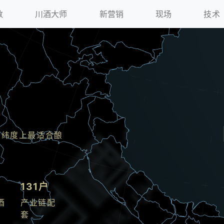
数
川酒大师
新营销
现场
技术
同纬度上最适合酿
131户
酒
产业链配
套