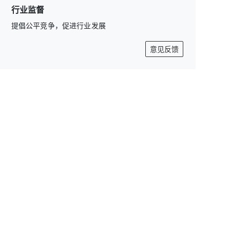
603369
-1.55%
行业监督
迎驾贡酒
36.3
提倡公平竞争，促进行业发展
603198
-1.57%
意见反馈
酒鬼酒
40.42
000799
-1.58%
口子窖
19.57
603589
-1.95%
老白干酒
11.8
600559
-1.99%
古井贡酒
88.33
000596
-2.02%
天佑德酒
6.68
002646
-2.05%
顺鑫农业
10.61
000860
-2.3%