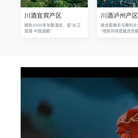
川酒宜宾产区
川酒泸州产
拥有4000多年酿酒史，是“长江
联合国粮农与教科文
首城·中国酒都”
“地球同纬度最适合
蒸馏酒的生态区”