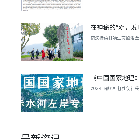
(Moniliella aeria)
在神秘的“X”，
南溪持续打响生态酿酒金
的成功范例。
《中国国家地理
2024 喝郎酒 打胜仗神
最新资讯