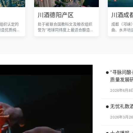
区
川酒德阳产区
川酒成
组织认定的
处于被联合国教科文及粮农组织
成都（邛崃
酿造优质纯正
誉为“地球同纬度上最适合酿造优
曲、水井坊
质纯正蒸馏白酒的地区”。
也是中国白
“寻脉问酿
质量发展
2026年6月8
无忧礼数酒
2026年3月2