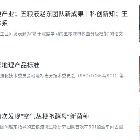
典产业；五粮液赵东团队新成果｜科创新知；王
体系
工业》发表题为“基于深度学习的五粮液包包曲分级框架”的论文
家地理产品标准
化技术委员会地理标志分技术委员会（SAC/TC554/SC1）第一
标准审查会上，《地理标志产品质量要求 五粮液酒》国家标准（送
次发现“空气丛梗孢酵母”新菌种
顾问赵东指导的五粮液微生物研究团队首次在501酿酒车间古窖池
母菌全新菌种，编号为WLY-L-M-1，命名为空气丛梗孢酵母