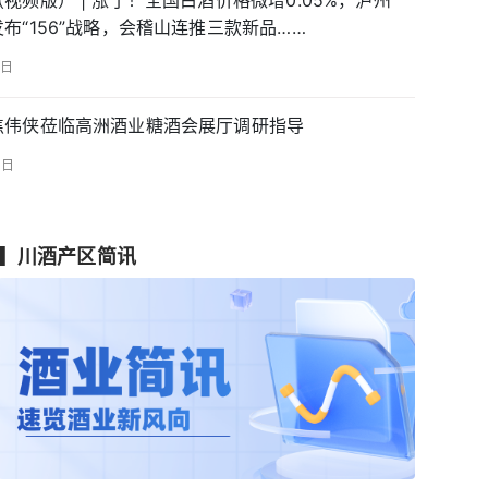
视频版） | 涨了！全国白酒价格微增0.05%，泸州
布“156”战略，会稽山连推三款新品……
5日
焦伟侠莅临高洲酒业糖酒会展厅调研指导
4日
▍
川酒产区简讯