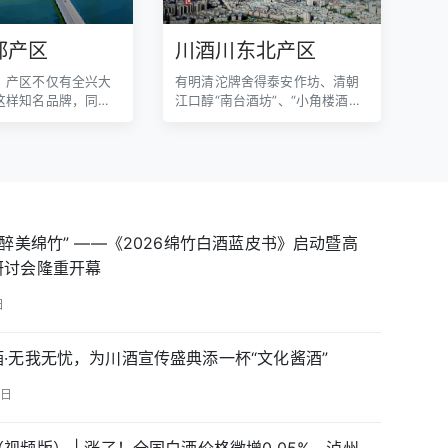
都产区
川酒川东北产区
）产区不仅有全兴大
有明清沱牌舍得泰安作坊、清朝
这样知名品牌，同时
江口醇“南台酒坊”、“小角楼酒
酒原酒之乡。
坊”、“丰谷天佑烧坊”等一批遗址
老窖池。
·醉美绵竹” ——《2026绵竹白酒蓝皮书》启动暨高
研讨会隆重开幕
日
·无我无忧，为川酒宣传盛典添一杯“文化酱酒”
6日