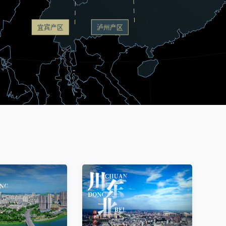
宜宾产区
泸州产区