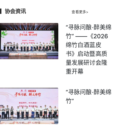
▍
协会资讯
查看更多>
“寻脉问酿·醉美绵
竹” ——《2026
绵竹白酒蓝皮
书》启动暨高质
量发展研讨会隆
重开幕
“寻脉问酿·醉美绵
竹”