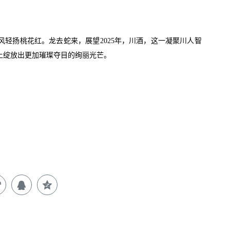
2025
风轻扬桃花红。龙去蛇来，展望
年，川酒，这一凝聚川人智
上绽放出更加璀璨夺目的绚丽光芒。