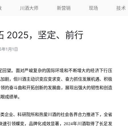
数
川酒大师
新营销
现场
技术
拓 2025，坚定、前行
25年1月1日
足回望。面对严峻复杂的国际环境和不断增大的经济下行压
化加剧，但川酒主动识变应变求变、奋力抓住发展机遇、积极
引领的奋斗曲和开拓创新的发展曲，展现出强大的韧性和创造
亮眼成绩单。
酒类企业、科研院所和热爱川酒的社会各界合力推进下，全省
速引领蝶变，品牌化成效显著，2024年川酒取得了长足发