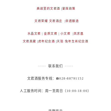
典故里的文君酒
|
宴席政策
文君荣耀
文君酒庄
|
非遗酿造
水晶文君
|
金质文君
|
小文君
|
凤求凰
文君真藏
|
虎年纪念酒
|
天弦·兔年生肖纪念酒
······ 联系我们 ······
文君酒服务专线：☎️028-88791152
人工服务时间：周一至周日（10:00-18:00）