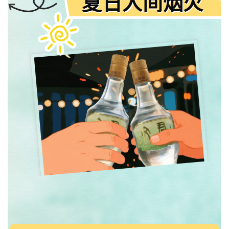
夏日人间烟火
奔赴清凉胜境