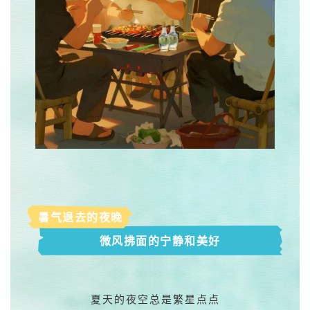
暑气退去的夜晚
微风拂面的宁静和美好
夏天的夜空总是繁星点点