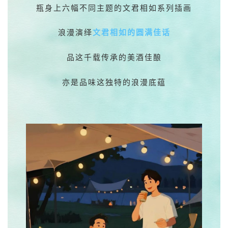
瓶身上六幅不同主题的文君相如系列插画
浪漫演绎
文君相如的圆满佳话
品这千载传承的美酒佳酿
亦是品味这独特的浪漫底蕴