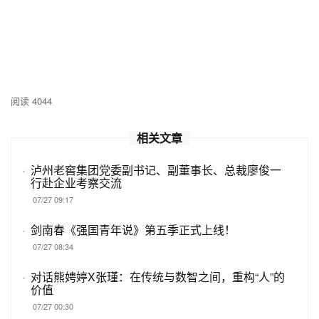
阅读 4044
相关文章
·
泸州老窖集团党委副书记、副董事长、总裁廖俊一
行赴企业考察交流
07/27 09:17
·
剑南春《强国青年说》第五季正式上线！
07/27 08:34
·
对话熊娉婷X张瑾：在传统与数智之间，重构“人”的
价值
07/27 00:30