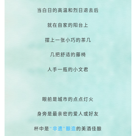
当白日的高温和烈日退去后
就在自家的阳台上
摆上一张小巧的茶几
几把舒适的藤椅
人手一瓶的小文君
眼前是城市的点点灯火
身旁是最亲密的爱人或好友
杯中是
“非遗”酿造
的美酒佳酿