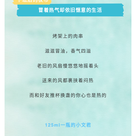
冒着热气却依旧惬意的生活
烤架上的肉串
滋滋冒油，香气四溢
老旧的风扇慢悠悠地摇着头
送来的风都裹挟着闷热
而和好友推杯换盏的你心也是热的
125ml一瓶的小文君