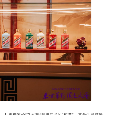
”，从丙申猴的“孔雀蓝”到甲辰龙的“柘黄”，茅台生肖酒通