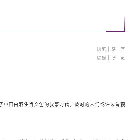
执笔 | 骆 言
编辑 | 扬 灵
。
开启了中国白酒生肖文创的叙事时代。彼时的人们或许未曾预