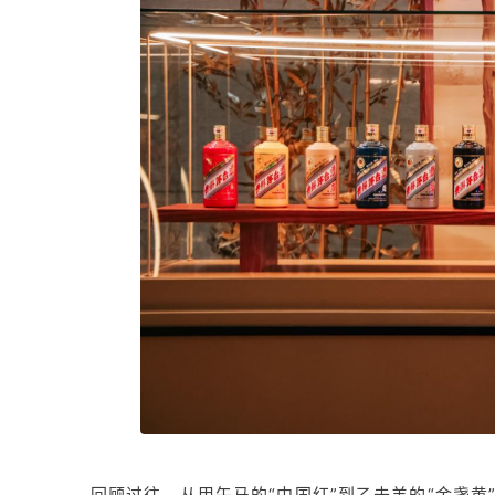
回顾过往，从甲午马的“中国红”到乙未羊的“金盏黄