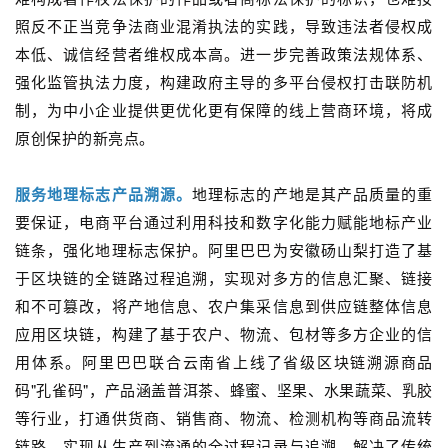
照反不正当竞争法商业混淆执法的实践，导致违法者侵权成
本低、诚信经营者维权成本高。进一步完善政策法规体系、
强化监管执法力度，构建政府主导的多平台侵权打击联防机
制，为中小企业提供更优化更有保障的线上营商环境，将成
原创保护的新亮点。
服务地理标志产品溯源。
地理标志的产地是其产品质量的重
要保证，电商平台通过利用科技和数字化能力赋能地标产业
链条，强化地理标志保护。阿里巴巴为安徽砀山梨打造了基
于区块链的全链路过程追溯，实现对多方的信息汇聚、链接
和不可篡改，将产地信息、农户集采信息到供应链整体信息
应用区块链，构建了基于农户、物流、包材等多方企业的信
用体系。阿里巴巴联合云南省上线了省级区块链溯源商品
码"孔雀码"，产品涵盖普洱茶、蜂蜜、坚果、水果蔬菜、乳胶
等行业，打通供货商、销售商、物流、检测机构等商品流转
链路，实现从生产到流通的全过程记录与追溯，解决了传统