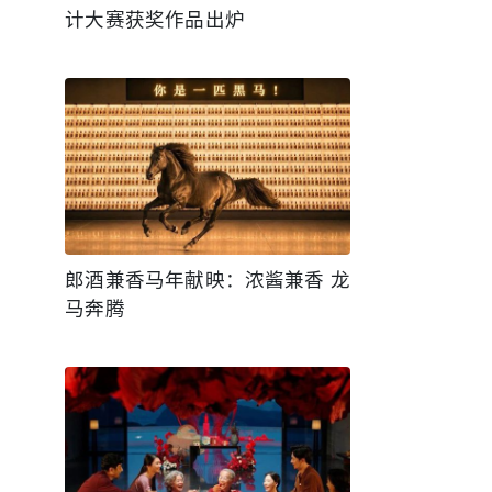
计大赛获奖作品出炉
郎酒兼香马年献映：浓酱兼香 龙
马奔腾