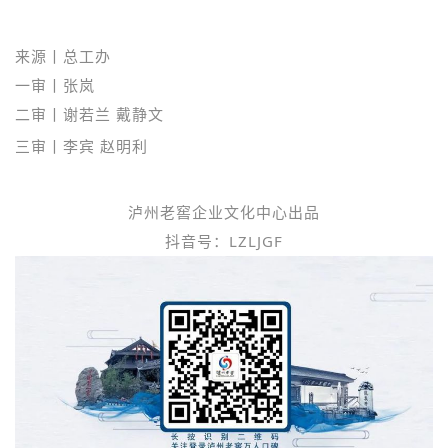
来源丨总工办
一审丨张岚
二审丨谢若兰 戴静文
三审丨李宾
赵
明利
泸州老窖企业文化中心出品
抖音号：LZLJGF