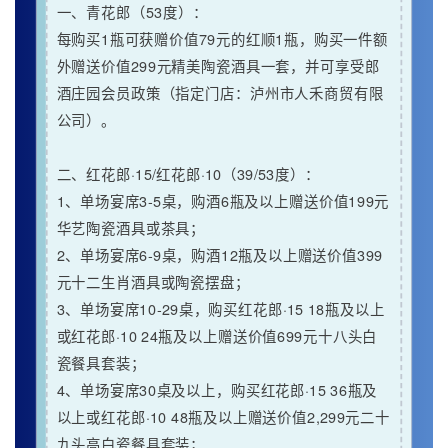
一、青花郎（53度）：
每购买1瓶可获赠价值79元的红顺1瓶，购买一件额
外赠送价值299元精美陶瓷酒具一套，并可享受郎
酒庄园会员政策（
指定门店
：泸州市人禾商贸有限
公司）。
二、红花郎·15/红花郎·10（39/53度）：
1、单场宴席3-5桌，购酒6瓶及以上赠送价值199元
华艺陶瓷酒具或茶具；
2、单场宴席6-9桌，购酒12瓶及以上赠送价值399
元十二生肖酒具或陶瓷摆盘；
3、单场宴席10-29桌，购买红花郎·15 18瓶及以上
或红花郎·10 24瓶及以上赠送价值699元十八头白
瓷餐具套装；
4、单场宴席30桌及以上，购买红花郎·15 36瓶及
以上或红花郎·10 48瓶及以上赠送价值2,299元二十
九头高白瓷餐具套装；