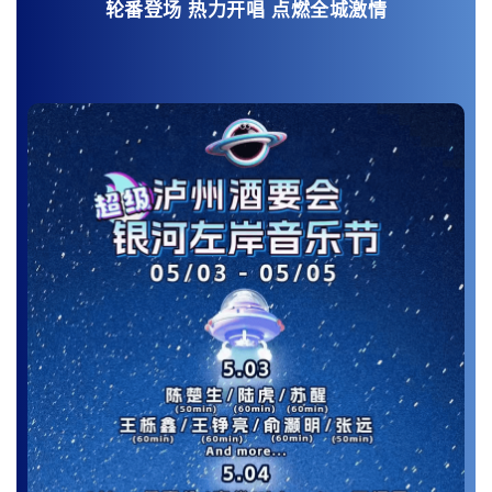
轮番登场 热力开唱 点燃全城激情