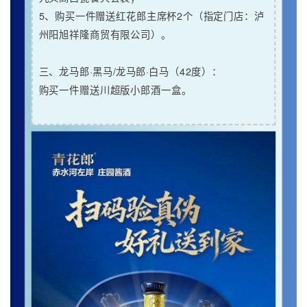
5、购买一件赠送红花郎主席杯2个（
指定门店
：泸
州阳旭祥隆商贸有限公司）。
三、龙马郎·黑马/龙马郎·白马（42度）：
购买一件赠送川超版小郎酒一盒。