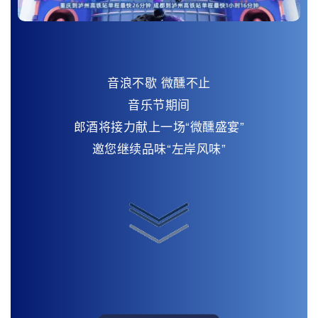
音浪不歇 微醺不止
音乐节期间
郎酒将接力献上一场“微醺盛宴”
邀您继续品味“左岸风味”