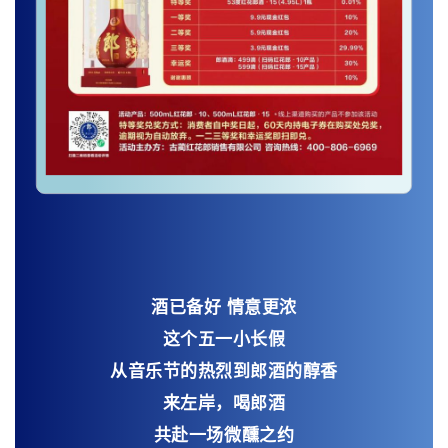
酒已备好 情意更浓
这个五一小长假
从音乐节的热烈到郎酒的醇香
来左岸，喝郎酒
共赴一场微醺之约