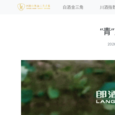
白酒金三角
川酒指
“青
20