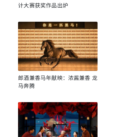
计大赛获奖作品出炉
郎酒兼香马年献映：浓酱兼香 龙
马奔腾