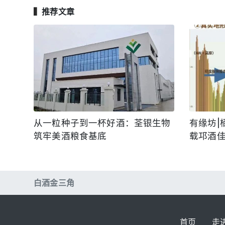
▍
推荐文章
从一粒种子到一杯好酒：荃银生物
有缘坊|
筑牢美酒粮食基底
载邛酒
白酒金三角
首页
走