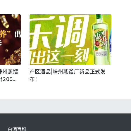
崃州蒸馏
产区酒品|崃州蒸馏厂新品正式发
出200种
布！
白酒百科