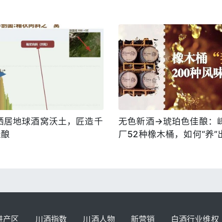
栖居地球酒窝沃土，匠造千
无色新酒→琥珀色佳酿：
佳酿
厂52种橡木桶，如何“养”
风味？
进产区
川酒指数
川酒人物
新营销
白酒行业维权