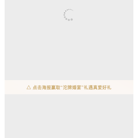
△ 点击海报赢取“沱牌婚宴”礼遇真爱好礼