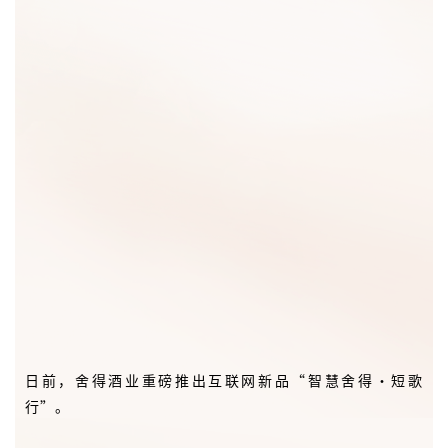
日前，舍得酒业重磅推出互联网新品“智慧舍得·短歌
行”。
“智慧舍得·短歌行”瓶型设计融入汉代文化中与《短歌
行》契合的核心意象——书卷、竹卷，瓶身遵循汉代漆器经
典配色，构建极具辨识度的东方器物色彩体系，并饰以汉代
漆器经典云气纹，承载着“高升如意”的美好寓意。酒体甄
选8年基酒、15年调味酒，具有醇厚绵柔，陈香优雅，回味
悠长的口感。“智慧舍得·短歌行”有文化内核与老酒双重
加持，宜礼赠宜珍藏。
“智慧舍得·短歌行”千秋咏叹、以酒解忧、青衿待贤、鹿