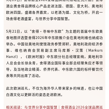
酒业携舍得品牌核心产品走进法国、德国、意大利、奥地利
欧洲四国，盛邀各界嘉宾，以老酒为媒、文化为桥，开启一
场舍得老酒盛宴，与世界分享中国智慧。
5月21日，以“舍得·寻味中东欧”为主题的首届中东欧美
食地图评选暨舍得2026年中东欧推介会在奥地利维也纳成功
举办。中国驻奥地利使馆政务参赞郑轩，奥地利政府经济参
事、维也纳商会贸易副主席马库斯·汉策（Markurs
Hanzl），《欧洲时报》中东欧分社总经理宣绚，奥地利华
人总会会长徐永青，舍得酒业国际事业部总经理朱应才等领
导，及当地政企精英、侨界代表、中东欧六国的标杆餐饮代
表等共同出席了活动。
此次欧洲巡礼，不仅为海外华人带来家乡的味道，也让中国
白酒文化以更鲜活的姿态走进欧洲。
相关阅读：与世界分享中国智慧｜舍得酒业2026全球品牌巡