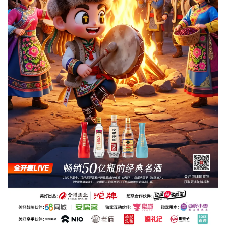
5月23日，2026沱牌·潮IN美好夜（星光季）首站——川西
羌都 阿坝·茂县站热力全开，精彩纷呈。畅销50亿瓶的经典
名酒沱牌酒与大家，不设天花板，全程开麦，举杯共欢聚！