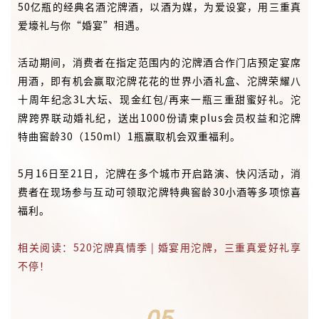
50亿瓶的经典名酒沱牌酒，以酒为媒，为爱设宴，用三重真
爱壕礼与你“婚宴”相遇。
活动期间，消费者在指定范围内的沱牌酒合作门店预定宴席
用酒，即有机会赢取沱牌花花的世界小酒礼盒、沱牌荣耀八
十周年纪念3L大坛、现金红包/再来一瓶三重甜蜜好礼。沱
牌跨界联动婚礼纪，送出1000份请柬plus会员权益和沱牌
特曲窖龄30（150ml）1瓶赢取机会双重福利。
5月16日至21日，沱牌在多个城市开启路演、快闪活动，消
费者在现场参与互动可领取沱牌特典窖龄30小酒等多项惊喜
福利。
相关阅读：520沱牌真情季 | 婚宴用沱牌，三重真爱好礼享
不停！