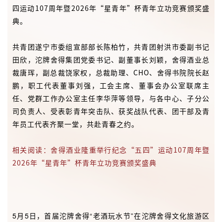
四运动107周年暨2026年“星青年”杯青年立功竞赛颁奖盛
典。
共青团遂宁市委组宣部部长陈柏竹，共青团射洪市委副书记
田欣，沱牌舍得集团党委书记、副董事长刘颖，舍得酒业总
裁唐珲，副总裁饶家权，总裁助理、CHO、舍得书院院长赵
鹏，职工代表董事刘强，工会主席、董事会办公室联席主
任、党群工作办公室主任李华萍等领导，与各中心、子分公
司负责人、受表彰青年突击队、获奖战队代表、团干部及青
年员工代表齐聚一堂，共赴青春之约。
相关阅读：舍得酒业隆重举行纪念“五四”运动107周年暨
2026年“星青年”杯青年立功竞赛颁奖盛典
5月5日，首届沱牌舍得“老酒玩水节”在沱牌舍得文化旅游区