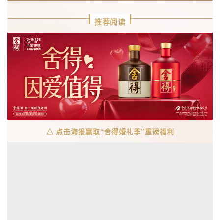
△ 点击海报赢取“舍得婚礼季”重磅福利