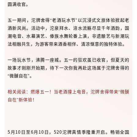
圆满收官。
五一期间，沱牌舍得“老酒玩水节”以沉浸式文旅体验掀起老
酒新风尚。活动中，沱泉拜水、涪水流觞尽显千年酒韵，国
潮电音、水幕演艺、傣族水舞轮番上演，非遗酿艺与新潮玩
法相融共生，为游客带来酒香相伴、清凉惬意的独特体验。
一场玩水节，沸腾一座城。
五一的狂欢虽已收官，但夏天的
故事才刚刚开始期，待下一次你我再赴这场属于沱牌舍得的
“微醺自在”。
相关阅读：燃爆五一！当老酒撞上电音，沱牌舍得带来“微醺
自在”新体验！
5月10日至6月10日，520沱牌真情季隆重开启。畅销全国