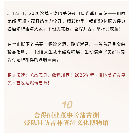
在雪山脚下的羌寨，畅饮名酒，聆听潮音。一首首经典金曲
轮番唱响，一段段人生故事缓缓铺展，生动演绎了美好时刻
皆有沱牌相伴的温暖画面。
相关阅读：羌韵茂县，嗨翻川西！2026沱牌·潮IN美好夜星
光季首发站燃情启幕！