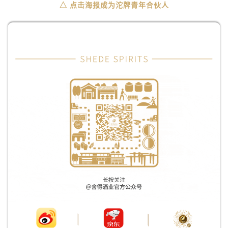
△ 点击海报成为沱牌青年合伙人