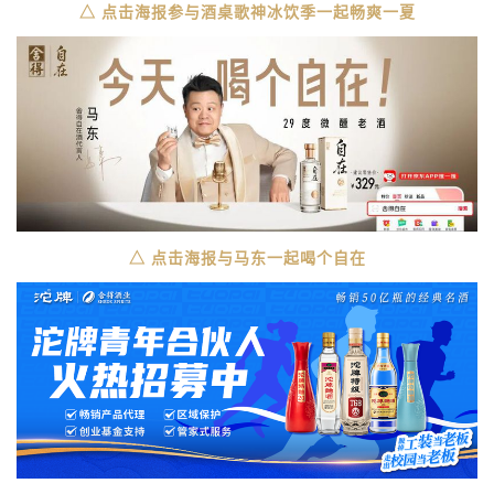
△ 点击海报参与酒桌歌神冰饮季一起畅爽一夏
△ 点击海报与马东一起喝个自在