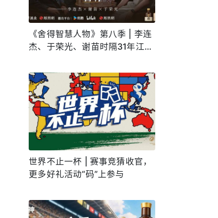
《舍得智慧人物》第八季 | 李连
杰、于荣光、谢苗时隔31年江湖
再见，7月23日正片上线敬请期
待
世界不止一杯 | 赛事竞猜收官，
更多好礼活动“码”上参与