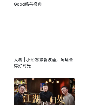
Good慈善盛典
大暑 | 小船悠悠碧波涌，闲适舍
得好时光