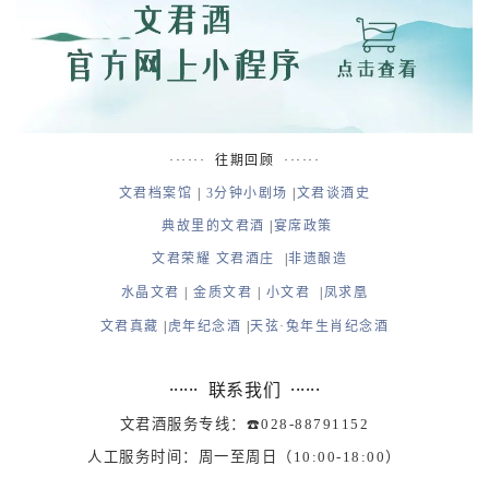
······ 往期回顾 ······
文君档案馆
|
3分钟小剧场
|
文君谈酒史
典故里的文君酒
|
宴席政策
文君荣耀
文君酒庄
|
非遗酿造
水晶文君
|
金质文君
|
小文君
|
凤求凰
文君真藏
|
虎年纪念酒
|
天弦·兔年生肖纪念酒
······ 联系我们 ······
文君酒服务专线：☎️028-88791152
人工服务时间：周一至周日（10:00-18:00）