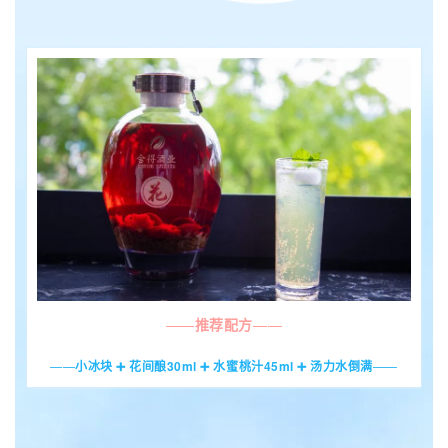
——
推荐配方
——
——
小冰块 ➕ 花间酿30ml ➕ 水蜜桃汁45ml ➕ 汤力水倒满
——