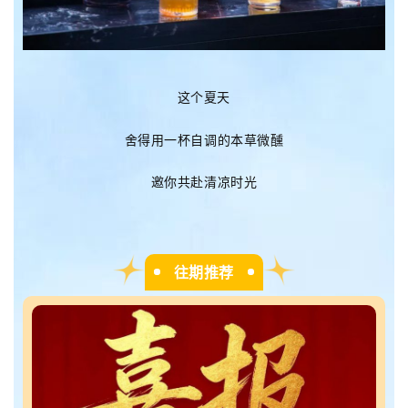
这个夏天
舍得用一杯自调的本草微醺
邀你共赴清凉时光
往期推荐