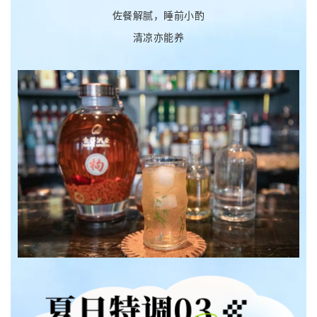
佐餐解腻，睡前小酌
清凉亦能养