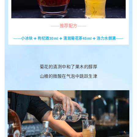
——
推荐配方
——
——
小冰块 ➕ 枸杞酒30ml ➕ 清润菊花茶45ml ➕ 汤力水倒满
——
菊花的清冽中和了果木的醇厚
山楂的微酸在气泡中跳跃生津