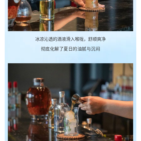
冰凉沁透的酒液滑入喉咙，舒顺爽净
彻底化解了夏日的油腻与沉闷