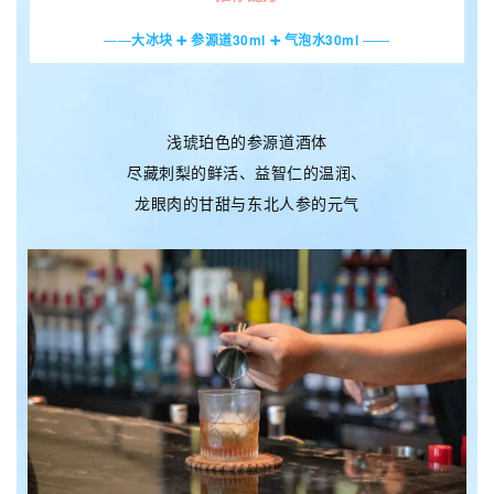
——
大冰块 ➕ 参源道30ml ➕ 气泡水30ml
——
浅琥珀色的参源道酒体
尽藏刺梨的鲜活、益智仁的温润、
龙眼肉的甘甜与东北人参的元气