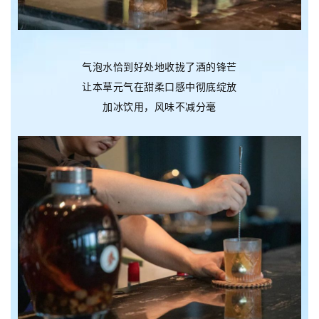
气泡水恰到好处地收拢了酒的锋芒
让本草元气在甜柔口感中彻底绽放
加冰饮用，风味不减分毫