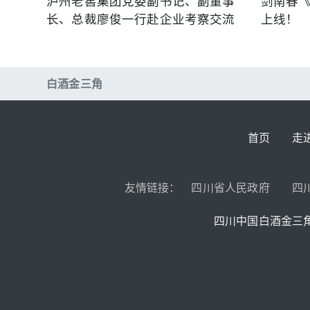
泸州老窖集团党委副书记、副董事
剑南春
长、总裁廖俊一行赴企业考察交流
上线！
白酒金三角
首页
走
友情链接：
四川省人民政府
四
四川中国白酒金三