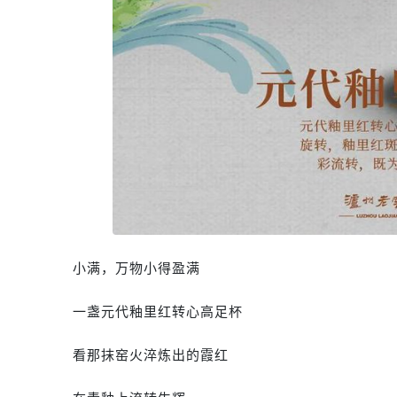
小满，万物小得盈满
一盏元代釉里红转心高足杯
看那抹窑火淬炼出的霞红