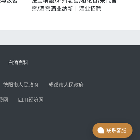
统与数智
法宝精酿/泸州老窖/稻花香/宋代官
窖/湄窖酒业纳新｜酒业招聘
白酒百科
德阳市人民政府
成都市人民政府
费网
四川经济网
联系客服