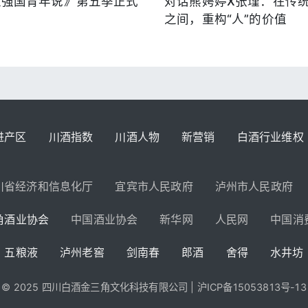
《强国青年说》第五季正式
对话熊娉婷X张瑾：在传
之间，重构“人”的价值
进产区
川酒指数
川酒人物
新营销
白酒行业维权
川省经济和信息化厅
宜宾市人民政府
泸州市人民政府
角酒业协会
中国酒业协会
新华网
人民网
中国消
五粮液
泸州老窖
剑南春
郎酒
舍得
水井坊
© 2025 四川白酒金三角文化科技有限公司 |
沪ICP备15053813号-13