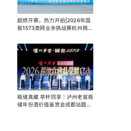
超燃开赛，热力开拍|2026年国
窖1573澳网业余挑战赛杭州揭幕
战，挥拍启新程！
瓶储真藏 举杯同享｜泸州老窖瓶
储年份酒价值鉴赏会成都站圆满
举行