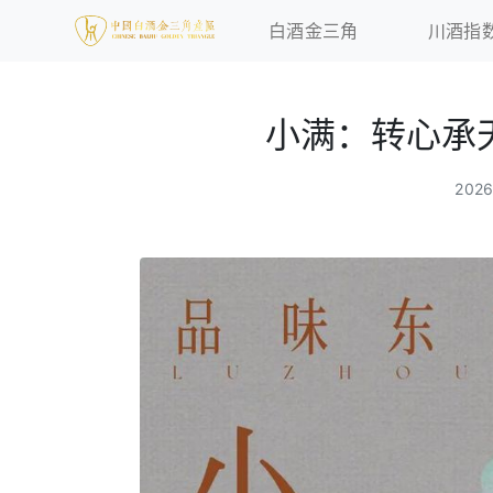
白酒金三角
川酒指
小满：转心承
202