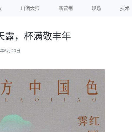
数
川酒大师
新营销
现场
技术
天露，杯满敬丰年
6年5月20日