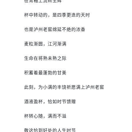
在青釉上流转生辉
杯中
转动的，是四季更迭的天时
也是泸州老窖
绵延不绝的浓香
麦粒
渐圆，
江河渐满
生命在将熟未熟之际
积蓄着最蓬勃的甘美
此刻，为小满的丰饶祈愿满上泸州老窖
酒液盈杯，恰如时节馈赠
杯转心随，满而不溢
敬这恰到好处的人生时节