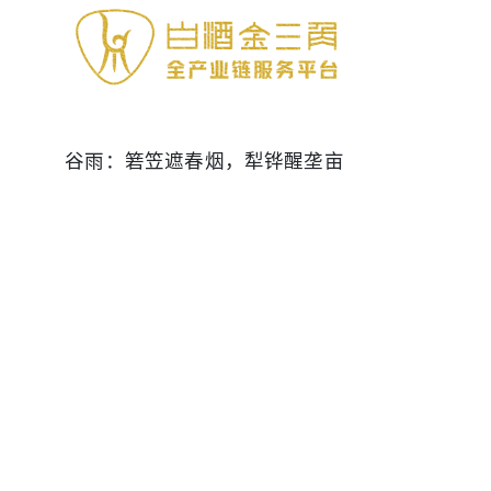
谷雨：箬笠遮春烟，犁铧醒垄亩