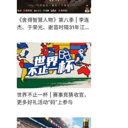
《舍得智慧人物》第八季 | 李连
杰、于荣光、谢苗时隔31年江湖
再见，7月23日正片上线敬请期
待
世界不止一杯 | 赛事竞猜收官，
更多好礼活动“码”上参与