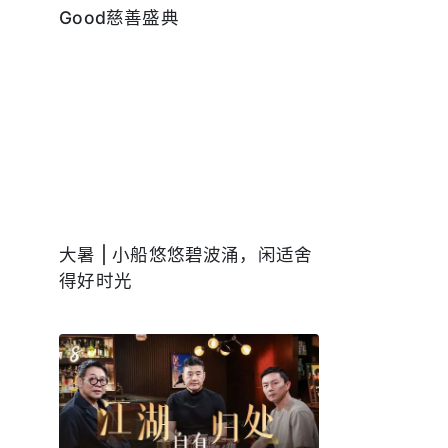
Good慈善盛典
大暑 | 小船悠悠碧波涌，闲适舍
得好时光