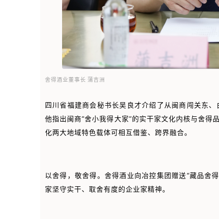
舍得酒业董事长 蒲吉洲
四川省福建商会秘书长吴良才介绍了从闽商闯关东、
他指出闽商“舍小我得大家”的实干家文化内核与舍得
化两大地域特色载体可相互借鉴、跨界融合。
以舍得，敬舍得。舍得酒业向冶控集团赠送“藏品舍得
家坚守实干、取舍有度的企业家精神。