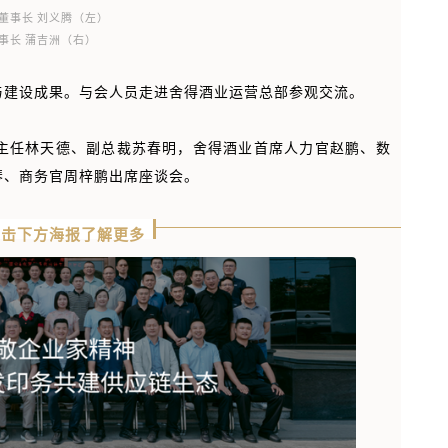
董事长 刘义腾（左）
事长 蒲吉洲（右）
与建设成果。与会人员走进舍得酒业运营总部参观交流。
主任林天德、副总裁苏春明，舍得酒业首席人力官赵鹏、数
琴、商务官周梓鹏出席座谈会。
点击下方海报了解更多