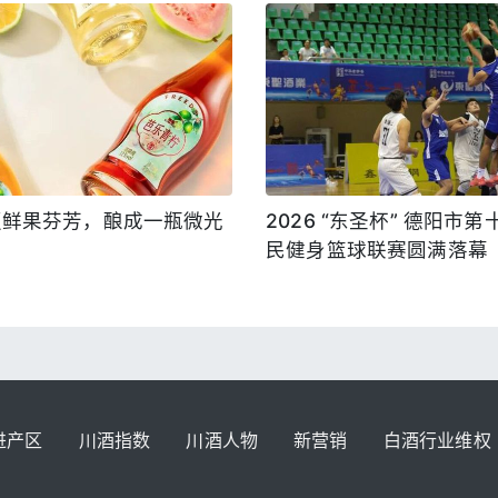
夏鲜果芬芳，酿成一瓶微光
2026 “东圣杯” 德阳市
民健身篮球联赛圆满落幕
进产区
川酒指数
川酒人物
新营销
白酒行业维权