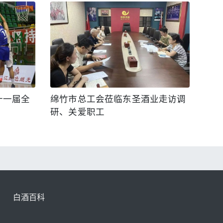
第十一届全
绵竹市总工会莅临东圣酒业走访调
研、关爱职工
白酒百科