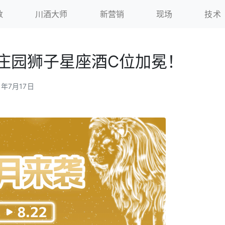
数
川酒大师
新营销
现场
技术
庄园狮子星座酒C位加冕！
5年7月17日