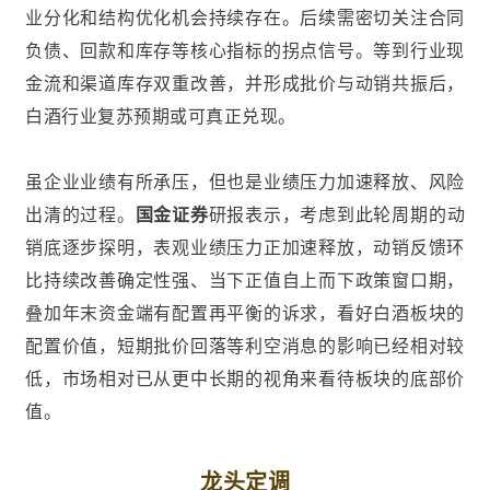
业分化和结构优化机会持续存在。后续需密切关注合同
负债、回款和库存等核心指标的拐点信号。等到行业现
金流和渠道库存双重改善，并形成批价与动销共振后，
白酒行业复苏预期或可真正兑现。
虽企业业绩有所承压，但也是业绩压力加速释放、风险
出清的过程。
国金证券
研报表示，考虑到此轮周期的动
销底逐步探明，表观业绩压力正加速释放，动销反馈环
比持续改善确定性强、当下正值自上而下政策窗口期，
叠加年末资金端有配置再平衡的诉求，看好白酒板块的
配置价值，短期批价回落等利空消息的影响已经相对较
低，市场相对已从更中长期的视角来看待板块的底部价
值。
龙头定调