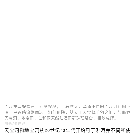
赤水左岸蜈蚣崖，云雾缭绕，巨石摩天，奔涌不息的赤水河在脚下
深岩中轰鸣流淌而过。洞仙别院，壁立于天宝峰千仞之间，与郎酒
天宝洞、地宝洞、仁和洞天然贮酒洞群珠联璧合，相映成辉。
摄影/陈俊汐
天宝洞和地宝洞从20世纪70年代开始用于贮酒并不间断使
用至今，万只酒坛，身披酒苔，势如酒阵兵马俑，陈年老酒
在这里安静地闭关修炼。这是郎酒陈酿工艺最重要也是最独
特环节，更是中国传统酿酒工艺与自然杰作完美互动的真实
写照，在世界酒文化史上实属稀有文化景观。