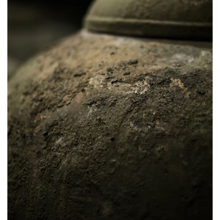
天宝洞中布满酒苔的陶坛。
摄影/王子昂
在漫长“修炼”过程中，酒体中体现郎酒醇厚丰满特征的香气
物质比例逐渐增加。酒的酸、酯、醛、醇等各类微量香味成
分会受到环境的影响而发生变化，这些变化是在长时间的稳
定贮存过程中逐渐发生的，使得各种香味成分得以充分融合
和平衡。这种融合和平衡的结果是酱香型白酒的口感更加丰
富与协调，同时也拥有了其独特的香气和风味。此外，洞穴
中的微生物群落同样对酱香型白酒的品质产生了重要影响，
微生物与酒分子相互作用，为白酒的老熟提供了更多的机会
和可能性。