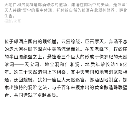
天地仁和溶洞群是郎酒修炼的道场，酣睡在陶坛中的美酒，是郎酒“
天人共酿”哲学的集中体现，托付给自然的郎酒在此凝神静养，醇化
生香。
摄影/沈军
位于郎酒庄园内的蜈蚣崖，云雾缭绕，巨石摩天，奔涌不息
的赤水河在脚下深岩中轰鸣流淌而过。在五老峰下，蜈蚣崖
的半山腰绝壁之上，悬挂着三个巨大的形成于侏罗纪的天然
溶洞——天宝洞、地宝洞和仁和洞，地质年龄长达1.8亿
年。这三个天然溶洞上下相叠，其中天宝洞和地宝洞尾部相
通，迂回蜿蜒，犹如一座巨大天然迷宫。郎酒因地制宜，探
索出独特的洞贮之法，与千百年来摸索出的黄金酿造珠联璧
合，共同造就了卓越品质。