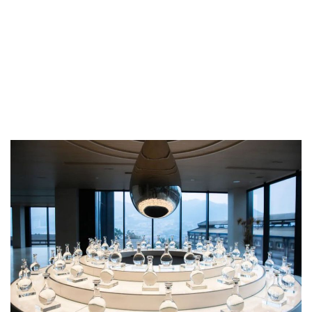
研究还发现，在洞贮过程中，酒体中体现郎酒醇厚丰满特征
的香气比例逐渐增加。郎酒专业白酒评审团对不同贮存地点
和不同洞贮时间的10年以上老酒进行了感官评定，结果表
明，洞贮后的郎酒，在口感上也会有明显的变化。酒体中的
成分在贮存过程中会发生缓慢的物理和化学变化，使酒中的
醇、酸、醛、酯等风味成分达到新的平衡。郎酒香气主要分
为酱香、陈香、粮香、曲香、花果香、蜜甜香、焙烤香等，
随着贮存时间的延长，酒体中各香气维度比例均有所变化。