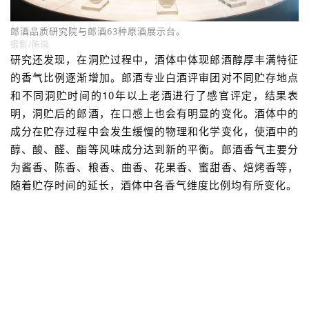
郎酒风味轮
制图/杨恒
天然溶洞中陶坛贮存的陈年酒色泽金黄透明，酱香幽雅馥
郁，洞贮陈香明显，花果蜜香舒适。口感上酒体醇厚细腻，
圆润柔和谐调，回味甘美悠长，空杯留香持久，陈年酱香风
格典型，具有独特洞贮风味，这些特征都是露天储藏与室内
库房储藏所难以达到的效果。
除了味觉上的不同，你会惊喜地发现，这些变化在视觉感官
上也有直观体现。郎酒的颜色是基酒在陶坛贮存过程中，酒
中的成分利用陶坛的透气性通过物理和化学反应形成联酮类
等微黄色物质而使酒呈现微黄色，随着贮存时间的延长，酒
体的颜色也会逐步加深。