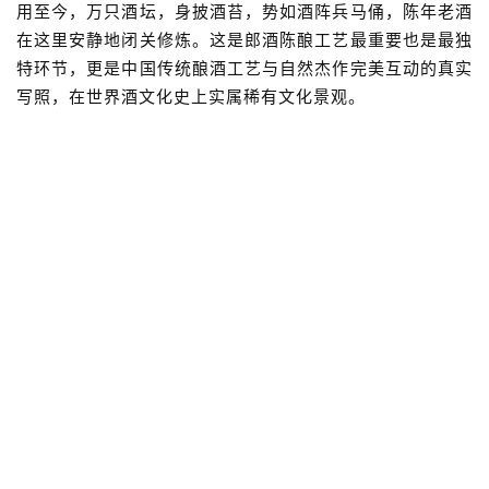
02
洞贮，在静
谧时光中沉淀
郎酒天地仁和洞群已经连续用于贮酒超过半个世纪（1971
年开始）。在不间断的贮酒过程中，恒温、恒湿的洞穴环境
和特殊的陶坛容器（数十年不间断的贮老坛），早已形成郎
酒独有的洞贮贮酒微生态系统。在这里，酒体贮存的风味会
产生独特、鲜明、优美的洞贮陈香风味，酒体品质得到不断
升华。