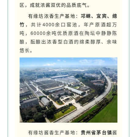
区，成就浓酱双优的品质底气。
邛崃、宜宾、绵
有缘坊浓香生产基地：
竹
，共计4000余口窖池，年产原酒超万
吨，60000余吨优质原酒在陶坛中静静陈
酿，酝酿出
浓香型白酒的绵柔醇厚、余味
悠长。
有缘坊酱香生产基地：
贵州省茅台镇
酱