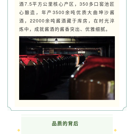
酒7.5平方公里核心产区，350多口窖池匠
心酿造，年产3500余吨优质大曲坤沙酱
酒，22000余吨酱酒藏于库房，在时光淬
炼中，成就
酱酒的酱香突出、优雅细腻。
品质的背后