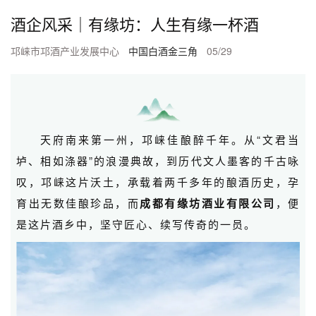
酒企风采｜有缘坊：人生有缘一杯酒
邛崃市邛酒产业发展中心
中国白酒金三角
05/29
天府南来第一州，邛崃佳酿醉千年。从“文君当
垆、相如涤器”的浪漫典故，到历代文人墨客的千古咏
叹，邛崃这片沃土，承载着两千多年的酿酒历史，孕
育出无数佳酿珍品，而
成都有缘坊酒业有限公司
，便
是这片酒乡中，坚守匠心、续写传奇的一员。