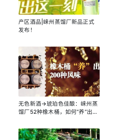
产区酒品|崃州蒸馏厂新品正式
发布！
无色新酒→琥珀色佳酿：崃州蒸
馏厂52种橡木桶，如何“养”出
200种风味？