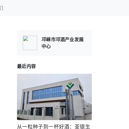
们
邛崃市邛酒产业发展
中心
最近内容
从一粒种子到一杯好酒：荃银生