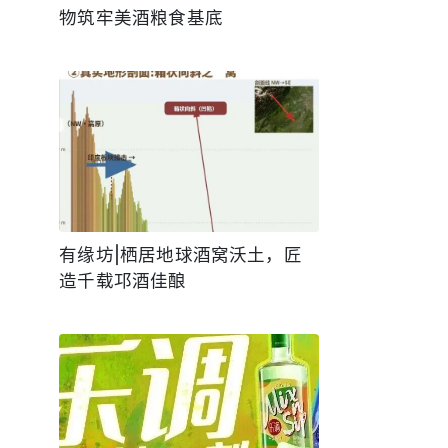
物筑牢美酒粮食基底
有缘坊|栖居地球酒窝沃土，匠
造千载邛酒佳酿