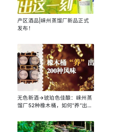
产区酒品|崃州蒸馏厂新品正式
发布！
无色新酒→琥珀色佳酿：崃州蒸
馏厂52种橡木桶，如何“养”出
200种风味？