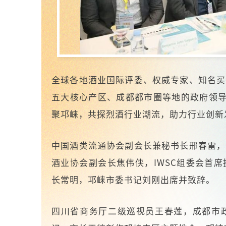
全球各地酒业国际评委、权威专家、知名买
五大核心产区、成都都市圈
等地的政府领导
聚邛崃，共探烈酒行业潮流，助力行业创新
中国酒类流通协会副会长兼秘书长邢春雷，
酒业协会副会长焦伟侠，IWSC组委会首
长常明，邛崃市委书记刘刚出席并致辞。
四川省商务厅二级巡视员王春莲，成都市