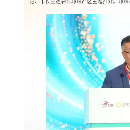
记、市长王德彰作邛崃产区主题推介。邛崃