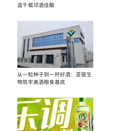
造千载邛酒佳酿
从一粒种子到一杯好酒：荃银生
物筑牢美酒粮食基底