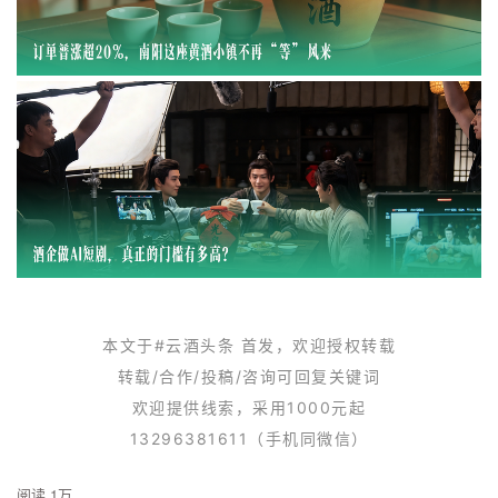
本文于
#云酒头条
首发，欢迎授权转载
转载/合作/投稿/咨询可回复关键词
欢迎提供线索，采用1000元起
13296381611
（手机同微信）
阅读 1万