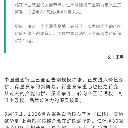
站在行业转型的关键节点，仁怀以硬核产区实力定义正宗
酱香，以坚定向C思维拥抱消费未来。
更借上海这一全国消费高地，完成了一次面向全国的产区
价值升级与战略宣示，引领中国酱酒行业全面迈向价值深
耕新征程。
文｜宋玥
中国酱酒行业已全面告别规模扩张，正式进入价值深
耕、存量竞争的新阶段。行业竞争重心也随之转变，
从过去的产能比拼、渠道争夺，转向产区话语权、标
准主导权、品牌公信力的深层较量。
5月17日，2026世界酱香白酒核心产区（仁怀）“美酒
献华夏”上海站宣传推介会在沪圆满举办。仁怀携30家
酒企组团亮相全国消费高地——上海，以官方高度、