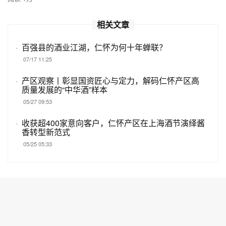
相关文章
·
百强县的酒业江湖，仁怀为何十年蝉联？
07/17 11:25
·
产区观察丨彰显国资匠心与定力，解码仁怀产区高
质量发展的“中华酒”样本
05/27 09:53
·
收获超400家意向客户，仁怀产区在上海酒节演绎酱
香转型新范式
05/25 05:33