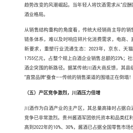
趋势改变的风潮崛起。当年轻人将饮酒需求从“应酬
酒业格局。
从销售结构重构的角度看，传统大经销商主导的销
链条体系，难以及时响应碎片化消费需求，电商、
新要求，重塑行业流通生态：2023年，京东、
1755亿元，占整个规上白酒企业销售总额的23%
酒企突围的新路径。据某传统川酒大商反馈，其县级
“直营品牌”蚕食——传统的销售渠道的围墙正在倒塌
（五）产区竞争激烈，川酒压力倍增
川酒作为白酒产业的主产区，其总量高锋时占据白
竞争已非常激烈。贵州酱酒军团依托资本和品类红利高
高到2022年的10%、30%，酱酒已占据全国零售