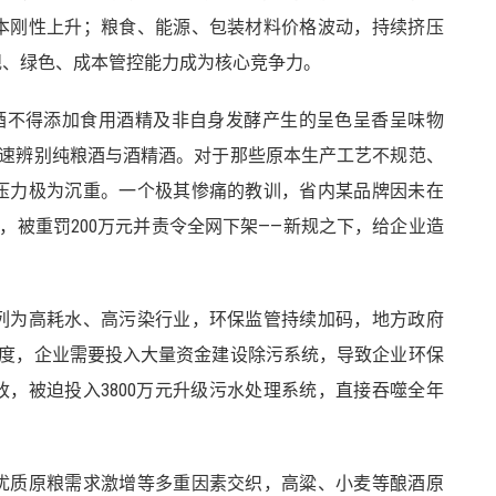
本刚性上升；粮食、能源、包装材料价格波动，持续挤压
规、绿色、成本管控能力成为核心竞争力。
法白酒不得添加食用酒精及非自身发酵产生的呈色呈香呈味物
快速辨别纯粮酒与酒精酒。对于那些原本生产工艺不规范、
压力极为沉重。一个极其惨痛的教训，省内某品牌因未在
，被重罚200万元并责令全网下架——新规之下，给企业造
列为高耗水、高污染行业，环保监管持续加码，地方政府
制度，企业需要投入大量资金建设除污系统，导致企业环保
改，被迫投入3800万元升级污水处理系统，直接吞噬全年
优质原粮需求激增等多重因素交织，高粱、小麦等酿酒原