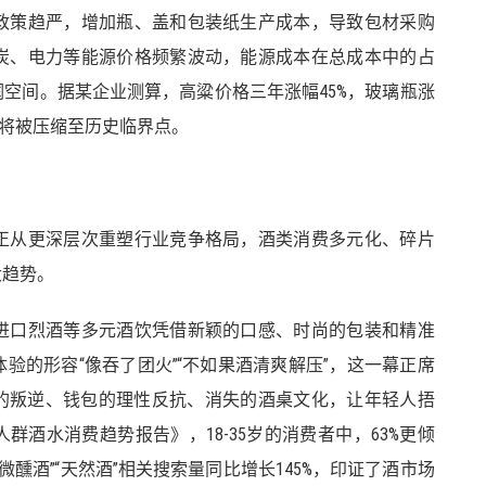
政策趋严，增加瓶、盖和包装纸生产成本，导致包材采购
炭、电力等能源价格频繁波动，能源成本在总成本中的占
空间。据某企业测算，高粱价格三年涨幅45%，玻璃瓶涨
间将被压缩至历史临界点。
正从更深层次重塑行业竞争格局，酒类消费多元化、碎片
大趋势。
进口烈酒等多元酒饮凭借新颖的口感、时尚的包装和精准
验的形容“像吞了团火”“不如果酒清爽解压”，这一幕正席
上的叛逆、钱包的理性反抗、消失的酒桌文化，让年轻人捂
群酒水消费趋势报告》，18-35岁的消费者中，63%更倾
“微醺酒”“天然酒”相关搜索量同比增长145%，印证了酒市场