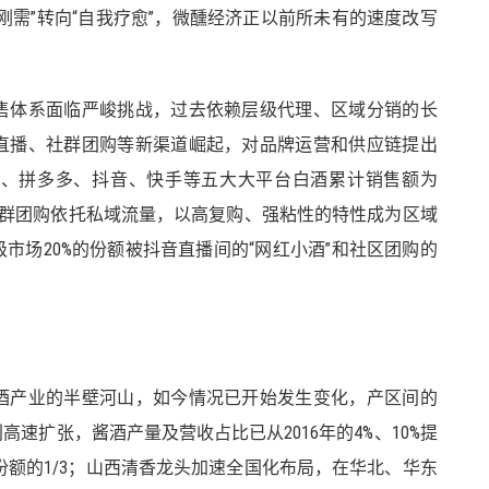
刚需”转向“自我疗愈”，微醺经济正以前所未有的速度改写
售体系面临严峻挑战，过去依赖层级代理、区域分销的长
直播、社群团购等新渠道崛起，对品牌运营和供应链提出
天猫、拼多多、抖音、快手等五大大平台白酒累计销售额为
；社群团购依托私域流量，以高复购、强粘性的特性成为区域
市场20%的份额被抖音直播间的“网红小酒”和社区团购的
！
酒产业的半壁河山，如今情况已开始发生变化，产区间的
速扩张，酱酒产量及营收占比已从2016年的4%、10%提
市场份额的1/3；山西清香龙头加速全国化布局，在华北、华东