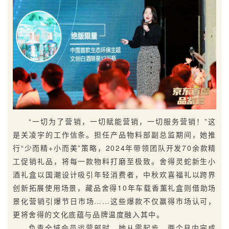
“一切为了营销，一切赋能营销，一切服务营销！”这
是关凌宇的工作信条。担任产品物料部副总监期间，她推
行“少而精+小而美”策略，2024年带领团队开发70余款精
工促销礼品，将每一款物料打磨至极致。舍得灵蛇新生小
酒礼盒以国潮设计吸引年轻消费者，中秋欢喜福礼以跨界
创新拓展使用场景，藏品舍得10年车载香薰礼盒则借助场
景化营销引爆节日市场……这些爆款不仅赢得市场认可，
更将舍得的文化底蕴与品牌温度融入其中。
负责全域会员运营部时，她从零起步，两个月内完成