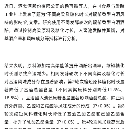
近日，酒鬼酒股份有限公司的杨再懿等人，在《食品与发酵
工业》上发表了题为“不同高粱及糖化时长对馥郁香型白酒风
味的影响”的文章。研究使用不同发酵轮次的馥郁香型白酒酒
醅，通过控制高粱原料及糖化时长，入窖池发酵并蒸馏，对
基酒产量和风味成分等指标进行分析。
结果表明，原料添加糯高粱能够提升酒醅出酒率，缩短糖化
时长则导致产酒减少。相同发酵轮次下不同高粱及糖化时长
对基酒风味成分存在显著影响，第2轮次缩短原料糖化时长显
著降低了基酒总酯含量（不同高粱原料分别降低11.3%、
18.5%），且酒醅入池还原糖含量显著影响酒醅总酸、除正丙
醇外醇类、乙醛和乙缩醛等风味成分的形成（P<0.05）。第3
轮次缩短原料糖化时长降低了基酒乙酸乙酯和己酸乙酯含
量，提升了乳酸乙酯含量（P<0.05）。第4轮次添加糯高粱后