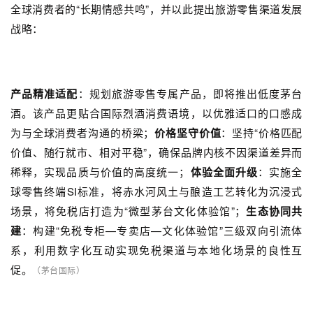
全球消费者的“长期情感共鸣”，并以此提出旅游零售渠道发展
战略：
产品精准适配
：规划旅游零售专属产品，即将推出低度茅台
酒。该产品更贴合国际烈酒消费语境，以优雅适口的口感成
为与全球消费者沟通的桥梁；
价格坚守价值
：坚持“价格匹配
价值、随行就市、相对平稳”，确保品牌内核不因渠道差异而
稀释，实现品质与价值的高度统一；
体验全面升级
：实施全
球零售终端SI标准，将赤水河风土与酿造工艺转化为沉浸式
场景，将免税店打造为“微型茅台文化体验馆”；
生态协同共
建
：构建“免税专柜—专卖店—文化体验馆”三级双向引流体
系，利用数字化互动实现免税渠道与本地化场景的良性互
促。
（茅台国际）