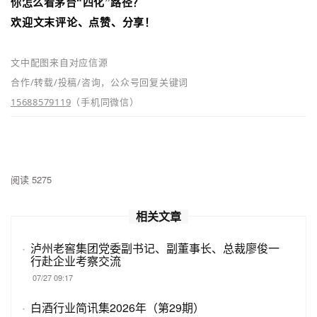
你怎么看
茅台“四化”路径
？
欢迎文末评论、点赞、分享！
文中配图来自对应信源
合作/转载/投稿/咨询，公众号回复关键词
15688579119
（手机同微信）
阅读 5275
相关文章
·
泸州老窖集团党委副书记、副董事长、总裁廖俊一
行赴企业考察交流
07/27 09:17
·
白酒行业简讯集2026年（第29期）