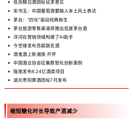
低杂醇白酒团标征求意见
宋书玉：中国葡萄酒要融入本土风土表达
茅台：“四化”驱动经典新生
茅台旅游零售渠道将推出低度茅台酒
洋河在营销领域构建了AI助手
今世缘发布苏超联名酒
酒鬼酒上新湘泉·开怀
中国酒业协会征集数智化创新案例
陇南发布6.24亿酒类项目
湖北枣阳黄酒团标7月发布
缩短糖化时长导致产酒减少