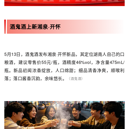
酒鬼酒上新湘泉·开怀
5月13日，酒鬼酒发布湘泉·开怀新品，其定位湖南人自己的口
粮酒，建议零售价55元/瓶，酒精度46%vol，净含量475mL/
瓶。新品初闻浓香绽放，人口绵甜；细品清香净爽，顺喉利
落；落口酱香沉韵，余味悠长。
（酒鬼酒）