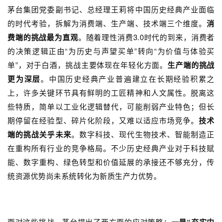
茅台集团党委副书记、总经理王莉将中国历史经典产业面临
的时代考验，拆解为消费端、生产端、技术端三个维度。
消
费端的挑战最为直观
。随着理性消费3.0时代的到来，消费者
的决策逻辑正由“为历史与声望买单”转向“为价值与体验买
单”，对于白酒，挑战主要体现在年轻化方面。
生产端的挑战
更为深层
。中国历史经典产业普遍建立在长期经验积累之
上，许多关键环节具有鲜明的工匠精神和人文属性。脱离这
些特质，简单以工业化逻辑替代，可能削弱产业特色；但长
期停留在经验型、碎片化阶段，又难以适应市场竞争。
技术
端的挑战关乎未来
。数字科技、现代生物技术、智能制造正
在重构所有行业的竞争格局。不少历史经典产业对于科技赋
能、数字重构、绿色转型和价值延展的承接还不够充分，传
统资源优势尚未系统转化为新质生产力优势。
面对这些挑战，茅台提出了两方面的应对策略：