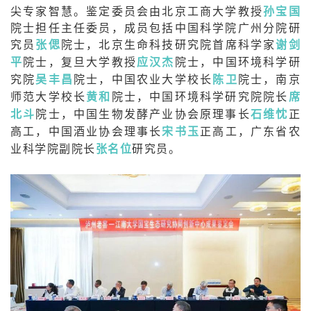
尖专家智慧。鉴定委员会由北京工商大学教授
孙宝国
院士担任主任委员，成员包括中国科学院广州分院研
究员
张偲
院士，北京生命科技研究院首席科学家
谢剑
平
院士，复旦大学教授
应汉杰
院士，中国环境科学研
究院
吴丰昌
院士，中国农业大学校长
陈卫
院士，南京
师范大学校长
黄和
院士，中国环境科学研究院院长
席
北斗
院士，中国生物发酵产业协会原理事长
石维忱
正
高工，中国酒业协会理事长
宋书玉
正高工，广东省农
业科学院副院长
张名位
研究员。