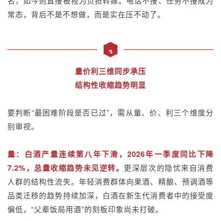
名，如今则直接被视为负担转嫁。电话不接、任务不接成为
常态，背后不是不想做，而是实在压不动了。
3
量价利三维同步承压
结构性收缩趋势明显
要判断“最困难阶段是否已过”，需从量、价、利三个维度分
别审视。
量：白酒产量连续第八年下滑，2026年一季度同比下降
7.2%，总量收缩趋势未见逆转。
更深层次的隐忧来自消费
人群的结构性流失。年轻消费群体向果酒、精酿、预调酒等
品类迁移的趋势持续加深，白酒在新生代消费者中的接受度
偏低，“父辈饭局用酒”的刻板印象尚未打破。