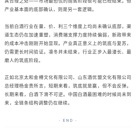
其合理之处——市场最恐慌的抛售阶段很可能已经结束。但
产业基本面的底部确认，则是另一套逻辑。
当前白酒行业在量、价、利三个维度上均尚未确认底部，渠
道生态仍在加速重塑，消费端支撑力度持续偏弱，新政带来
的成本冲击刚刚开始显现。产业真正意义上的筑底与复苏，
仍需更长时间验证。凛冬并未结束，行业正步入最漫长、最
磨人的筑底阶段。
正如北京太和金樽文化有限公司、山东酒优盟文化有限公司
总经理杨金贵所言，短期来看，筑底就是赢，但不会反弹。
长期来看，白酒下滑不可逆。中国白酒最困难的时候尚未到
来，全链条结构调整仍在继续。
- END -