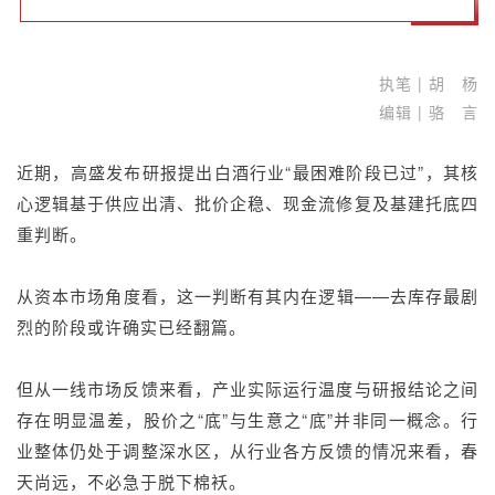
执笔 | 胡 杨
编辑 | 骆 言
近期，高盛发布研报提出白酒行业“最困难阶段已过”，其核
心逻辑基于供应出清、批价企稳、现金流修复及基建托底四
重判断。
从资本市场角度看，这一判断有其内在逻辑——去库存最剧
烈的阶段或许确实已经翻篇。
但从一线市场反馈来看，产业实际运行温度与研报结论之间
存在明显温差，股价之“底”与生意之“底”并非同一概念。行
业整体仍处于调整深水区，从行业各方反馈的情况来看，春
天尚远，不必急于脱下棉袄。