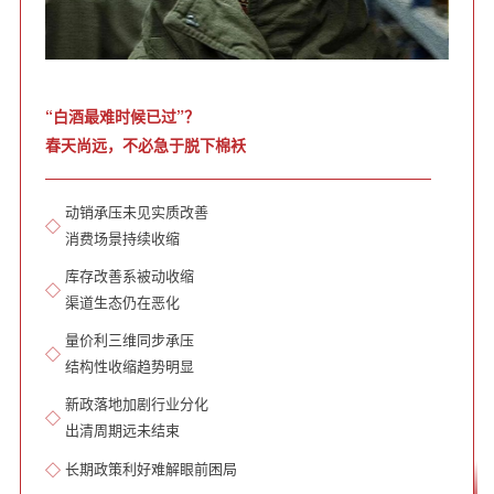
“白酒最难时候已过”？
春天尚远，不必急于脱下棉袄
动销承压未见实质改善
◇
消费场景持续收缩
库存改善系被动收缩
◇
渠道生态仍在恶化
量价利三维同步承压
◇
结构性收缩趋势明显
新政落地加剧行业分化
◇
出清周期远未结束
◇
长期政策利好难解眼前困局