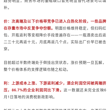
趋势明显，商务市场的萎缩缺口暂无明显替代场景可以填
补。
价：次高端及以下价格带竞争已进入白热化阶段，一些品牌
在存量市场中反复争夺份额。
明面价格维持稳定，但扫码红
包、开瓶返利等变相降价手段普遍存在——一瓶酒卖出后返
二三十元再返十元，月底再返几个点，实际出厂价早已被击
穿。
目前超过半数终端处于倒挂出货状态，涨价预期一旦瓦解，
整个价格体系的支撑逻辑也随之松动。
利：上游成本上涨、下游返利减少，酒企利润空间被两端挤
压，86.7%的企业利润同比下滑。
这一数据还未完全反映6
月1日落地的消费税新政影响。