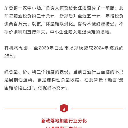
茅台镇一家中小酒厂负责人何钦给长江酒道算了一笔账：此
前每箱酒税负约三十余元，新规后升至近五十元，年增税负
逾两百万元，以该厂体量难以消化。提价不被终端接受，不
提价则利润直接消失，中小企业陷入进退两难的境地。
有机构预测，至2030年白酒市场规模或较2024年缩减约
25%。
综合量、价、利三个维度的表现，当前白酒行业面临的不只
是周期性波动，更是结构性总量收缩。在此背景下断言“最
困难阶段已过”，依据尚不充分。
4
新政落地加剧行业分化