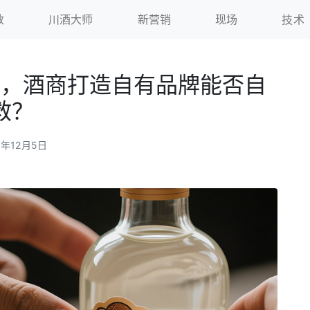
数
川酒大师
新营销
现场
技术
局，酒商打造自有品牌能否自
救？
5年12月5日