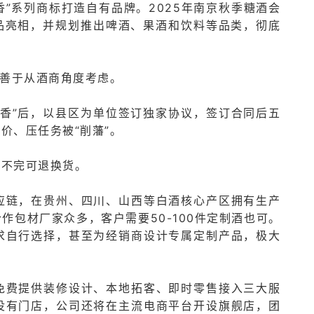
本香”系列商标打造自有品牌。2025年南京秋季糖酒会
品亮相，并规划推出啤酒、果酒和饮料等品类，彻底
很善于从酒商角度考虑。
本香”后，以县区为单位签订独家协议，签订合同后五
价、压任务被“削藩”。
卖不完可退换货。
应链，在贵州、四川、山西等白酒核心产区拥有生产
作包材厂家众多，客户需要50-100件定制酒也可。
求自行选择，甚至为经销商设计专属定制产品，极大
免费提供装修设计、本地拓客、即时零售接入三大服
没有门店，公司还将在主流电商平台开设旗舰店，团