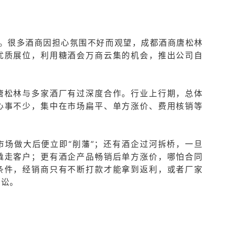
开幕。很多酒商因担心氛围不好而观望，成都酒商唐松林
优质展位，利用糖酒会万商云集的机会，推出公司自
唐松林与多家酒厂有过深度合作。行业上行期，总体
心事不少，集中在市场扁平、单方涨价、费用核销等
市场做大后便立即“削藩”；还有酒企过河拆桥，一旦
撬走客户；更有酒企产品畅销后单方涨价，哪怕合同
条件，经销商只有不断打款才能拿到返利，或者厂家
诉讼。