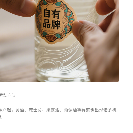
新动向”。
饮等兴起，黄酒、威士忌、果露酒、预调酒等赛道也出现诸多机
期。