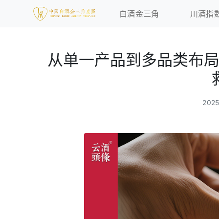
白酒金三角
川酒指
从单一产品到多品类布
202