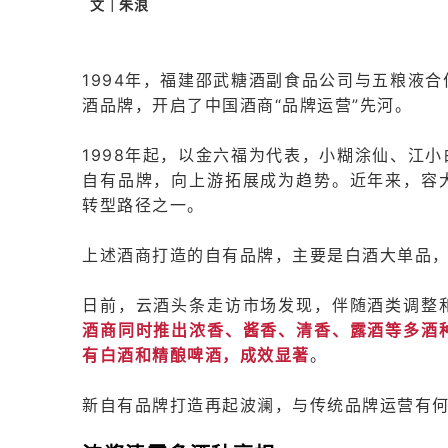
文｜朱浪
1994年，福建邵武糖酒副食品公司与五粮液
酒品牌，开启了中国酒商“品牌运营”先河。
1998年起，以金六福为代表，小糊涂仙、江
自有品牌，向上游拓展成为趋势。近年来，容
转型路径之一。
上述酒商打造的自有品牌，主要是白酒大单品
日前，云
酒头条走访市场发现，伴随酒类调整
酒商同时推出浓香、酱香、清香、露酒等多酒
有白酒和精酿啤酒，成效显著
。
新自有品牌打造再起波澜，与传统品牌运营有