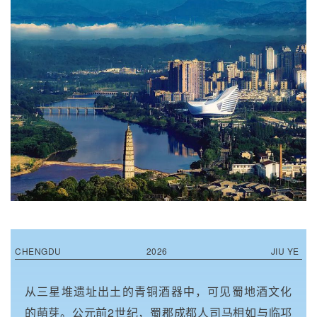
CHENGDU
2026
JIU YE
从三星堆遗址出土的青铜酒器中，可见蜀地酒文化
的萌芽。公元前2世纪，蜀郡成都人司马相如与临邛