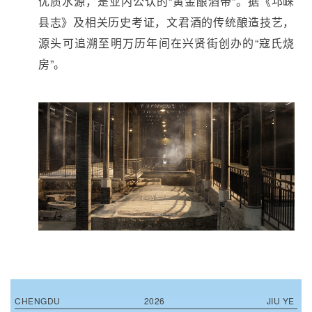
优质水源，是业内公认的“黄金酿酒带”。据《邛崃
县志》及相关历史考证，文君酒的传统酿造技艺，
源头可追溯至明万历年间在兴贤街创办的“寇氏烧
房”。
CHENGDU
2026
JIU YE