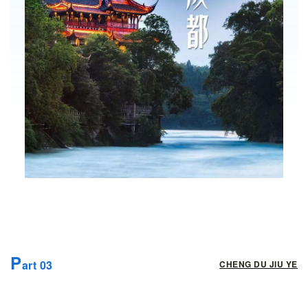
P
art 03
CHENG DU JIU YE