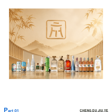
P
art 01
CHENG DU JIU YE