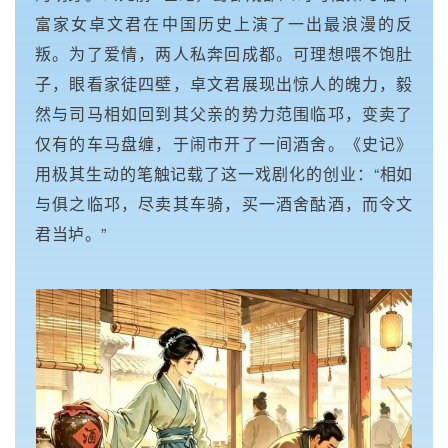
富家女卓文君在中国历史上演了一出最浪漫的反
叛。为了爱情，两人私奔回成都。可理想喂不饱肚
子，眼看家徒四壁，卓文君展现出惊人的魄力，毅
然与司马相如回到其父亲的势力范围临邛，变卖了
仅有的车马盘缠，于闹市开了一间酒舍。《史记》
用极其生动的笔触记载了这一戏剧化的创业：“相如
与俱之临邛，尽卖其车骑，买一酒舍酤酒，而令文
君当垆。”