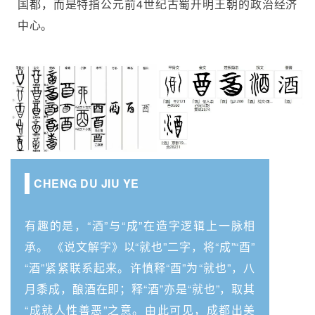
国都，而是特指公元前4世纪古蜀开明王朝的政治经济
中心。
CHENG DU JIU YE
有趣的是，“酒”与“成”在造字逻辑上一脉相
承。 《说文解字》以“就也”二字，将“成”“酉”
“酒”紧紧联系起来。许慎释“酉”为“就也”，八
月黍成，酿酒在即；释“酒”亦是“就也”，取其
“成就人性善恶”之意。由此可见，成都出美