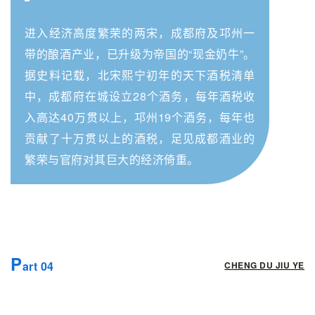
进入经济高度繁荣的两宋，成都府及邛州一
带的酿酒产业，已升级为帝国的“现金奶牛”。
据史料记载，北宋熙宁初年的天下酒税清单
中，成都府在城设立28个酒务，每年酒税收
入高达40万贯以上，邛州19个酒务，每年也
贡献了十万贯以上的酒税，足见成都酒业的
繁荣与官府对其巨大的经济倚重。
P
art 04
CHENG DU JIU YE