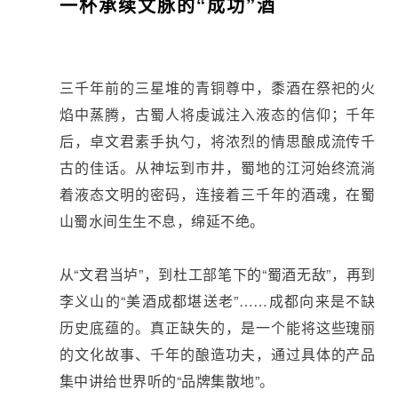
一杯承续文脉的“成功”酒
三千年前的三星堆的青铜尊中，黍酒在祭祀的火
焰中蒸腾，古蜀人将虔诚注入液态的信仰；千年
后，卓文君素手执勺，将浓烈的情思酿成流传千
古的佳话。从神坛到市井，蜀地的江河始终流淌
着液态文明的密码，连接着三千年的酒魂，在蜀
山蜀水间生生不息，绵延不绝。
从“文君当垆”，到杜工部笔下的“蜀酒无敌”，再到
李义山的“美酒成都堪送老”……成都向来是不缺
历史底蕴的。真正缺失的，是一个能将这些瑰丽
的文化故事、千年的酿造功夫，通过具体的产品
集中讲给世界听的“品牌集散地”。