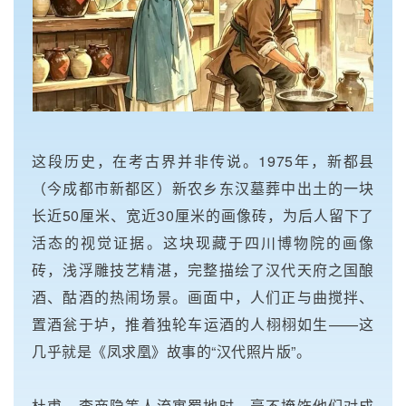
这段历史，在考古界并非传说。1975年，新都县
（今成都市新都区）新农乡东汉墓葬中出土的一块
长近50厘米、宽近30厘米的画像砖，为后人留下了
活态的视觉证据。这块现藏于四川博物院的画像
砖，浅浮雕技艺精湛，完整描绘了汉代天府之国酿
酒、酤酒的热闹场景。画面中，人们正与曲搅拌、
置酒瓮于垆，推着独轮车运酒的人栩栩如生——这
几乎就是《凤求凰》故事的“汉代照片版”。
杜甫、李商隐等人流寓蜀地时，毫不掩饰他们对成