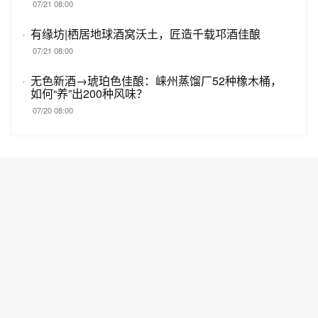
07/21 08:00
·
有缘坊|栖居地球酒窝沃土，匠造千载邛酒佳酿
07/21 08:00
·
无色新酒→琥珀色佳酿：崃州蒸馏厂52种橡木桶，
如何“养”出200种风味？
07/20 08:00