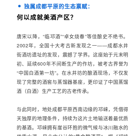
独属成都平原的生态禀赋：
何以成就美酒产区？
唐宋以降，“临邛酒”“卓女烧春”等佳酿史不绝书。
2002年，全国十大考古新发现之一——成都水井
街酒坊遗址的发现，震撼了学界。这座始于元末明
初、延续600年不间断生产的作坊，被考古界誉为
“中国白酒第一坊”。在水井坊的酿酒现场，不仅发
现了完整的酒窖与蒸馏器基座，更印证了中国蒸馏
酒（白酒）生产工艺的古老传承。
与此同时，地处成都平原西南边缘的邛崃，凭借得
天独厚的地理条件，持续为这片土地输送着最优质
的基酒。邛崃拥有崖谷环抱的微气候与冰川融水的