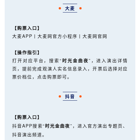
大麦
【购票入口】
大麦APP丨大麦网官方小程序丨大麦网官网
【操作指引】
打开对应平台，搜索“
时光金曲夜
”，进入演出详情
页，提前完成观演人实名信息录入，开票后选择对应
票价档位，点击购票即可。
抖音
【购票入口】
抖音APP搜索“
时光金曲夜
”，进入官方演出专题页、
抖音演出频道。