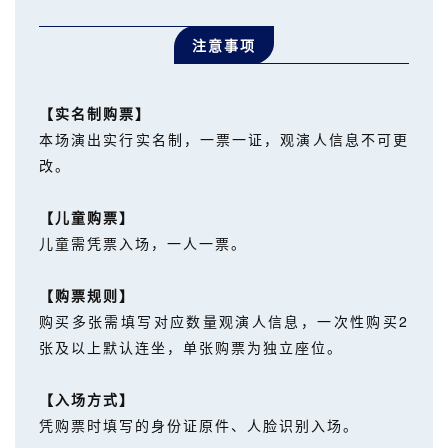
注意事项
【实名制购票】
本场演出实行实名制，一票一证，观演人信息不可更
改。
【儿童购票】
儿童需凭票入场，一人一票。
【购票规则】
购买多张需填写对应数量观演人信息，一次性购买2
张及以上默认连坐，单张购票为独立座位。
【入场方式】
凭购票时填写的身份证原件、人脸识别入场。