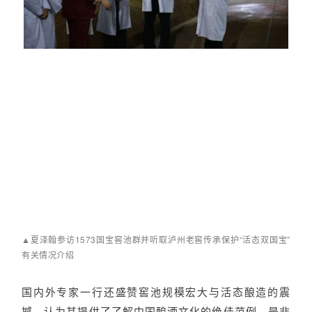
▲夏泽翰参访1573国宝窖池群并听取泸州老窖传承保护“活态双国宝”
有关情况介绍
国内外专家一行还盛赞窖池规模宏大与活态酿造的震
撼，认为其提供了了解中国酿酒文化的绝佳范例，是非