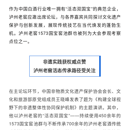
作为中国白酒行业唯一拥有“活态双国宝”的典范企业，
泸州老窖应邀出席论坛，与各界嘉宾共同探讨文化遗产
保护与创新发展，展现传统技艺在当代焕发的蓬勃生
机。泸州老窖1573国宝窖池群也被列为大会参观考察
点位之一。
非遗实践获权威点赞
泸州老窖活态传承路径受关注
在主论坛环节，中国非物质文化遗产保护协会会长、文
化和旅游部原党组成员王晓峰发表了题为《构建全球视
野下的非遗整体性协同保护机制》的主题演讲。其中，
他以泸州老窖的“活态双国宝”——持续使用450余年的
1573国宝窖池群与不断传承700余年的泸州老窖酒传统