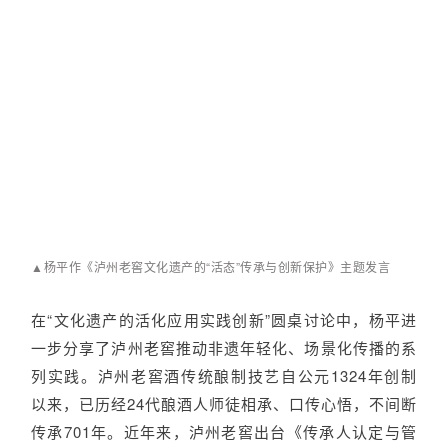
▲杨平作《泸州老窖文化遗产的“活态”传承与创新保护》主题发言
在“文化遗产的活化应用实践创新”圆桌讨论中，杨平进
一步分享了泸州老窖推动非遗年轻化、场景化传播的系
列实践。泸州老窖酒传统酿制技艺自公元1324年创制
以来，已历经24代酿酒人师徒相承、口传心悟，不间断
传承701年。近年来，泸州老窖出台《传承人认定与管