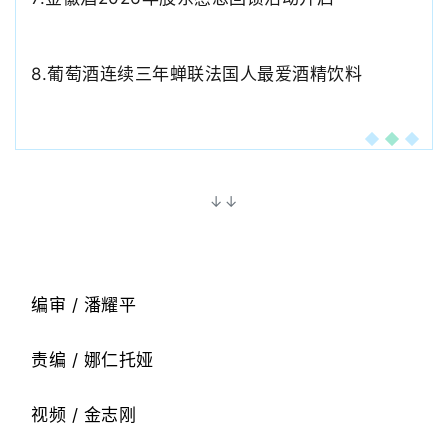
8.葡萄酒连续三年蝉联法国人最爱酒精饮料
↓↓
编审 / 潘耀平
责编 / 娜仁托娅
视频 / 金志刚