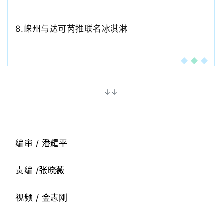
8.崃州与达可芮推联名冰淇淋
↓↓
编审 / 潘耀平
责编 /张晓薇
视频 / 金志刚