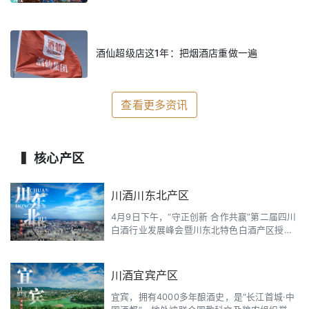
酒仙超级店这1年：把烟酒店重做一遍
查看更多资讯
▍
核心产区
川酒川东北产区
4月9日下午，“守正创新 合作共赢”第二届四川
白酒行业发展峰会暨川东北特色白酒产区授牌
仪式在成都举行。产区新星——川东北白酒特
色产区正式成立。川东北是四川盆地北缘山地
重要的生物基因库，水系发达，气候温润，林
川酒宜宾产区
茂粮丰。有明清沱牌舍得泰安作坊、清朝江口
醇“南台酒坊”、“小角楼酒坊”、“丰谷天佑烧坊”
宜宾，拥有4000多年酿酒史，是“长江首城·中
等一批遗址老窖池，掌握着浓香白酒的品质密