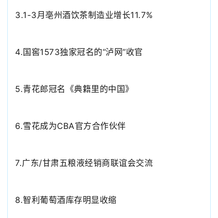
3.
1-3月亳州酒饮茶制造业增长11.7%
4.
国窖
1573独家冠名的“泸网”收官
5.青花郎冠名《典籍里的中国》
6.
雪花成为
CBA官方合作伙伴
7.
广东
/甘肃五粮液经销商联谊会交流
8.
智利葡萄酒库存明显收缩