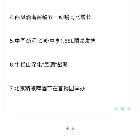
4.
西凤酒海窖龄五一动销同比增长
5.中国劲酒·劲粉尊享1.88L限量发售
6.
牛栏山深化
“民酒”战略
7.
北京精酿啤酒节在首钢园举办
↓↓