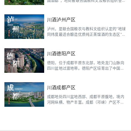
国酒都”，地处被联合国教科文及粮农组织誉为
码。
“地球同纬度上最适合酿造优质纯正蒸馏白酒的
地区”。宜宾产区已形成了以五粮液为引领的千
亿级的白酒企业集聚。
川酒泸州产区
泸州，是联合国粮农与教科文组织认定的“地球
同纬度最适合酿造优质纯正蒸馏酒的生态区”，
是世界上浓香型白酒和酱香型白酒最佳原产地
的唯一叠合区，拥有泸州老窖、郎酒两大名酒
和全国规模最大、产业链最齐全、功能配套最
川酒德阳产区
完善的酒业集中发展区。
德阳，位于成都平原东北部，地处龙门山脉向
四川盆地过渡地带。德阳产区培育出了中国名
酒“剑南春”以及“金雁”“东圣”“丰淳”“杜甫”等白
酒知名企业。德阳产区出台各项政策和规划，
持续推进中小酒企抱团发展，形成“高端引领、
川酒成都产区
中端支撑”发展格局。
成都地处四川盆地西部、成都平原腹地，境内
河网纵横、物产丰富。成都（邛崃）产区不仅
有全兴大曲、水井坊这样知名品牌，同时也是
中国白酒原酒之乡。成都产区的多元化标签更
加醒目，包括原酒、新酒饮、威士忌等品类均
有分布，并有望孵化川酒产业未来新的增长
极。