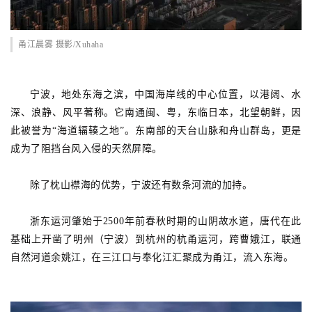
甬江晨雾 摄影/Xuhaha
宁波，地处东海之滨，中国海岸线的中心位置，以港阔、水
深、浪静、风平著称。它南通闽、粤，东临日本，北望朝鲜，因
此被誉为“海道辐辏之地”。东南部的天台山脉和舟山群岛，更是
成为了阻挡台风入侵的天然屏障。
除了枕山襟海的优势，宁波还有数条河流的加持。
浙东运河肇始于2500年前春秋时期的山阴故水道，唐代在此
基础上开凿了明州（宁波）到杭州的杭甬运河，跨曹娥江，联通
自然河道余姚江，在三江口与奉化江汇聚成为甬江，流入东海。