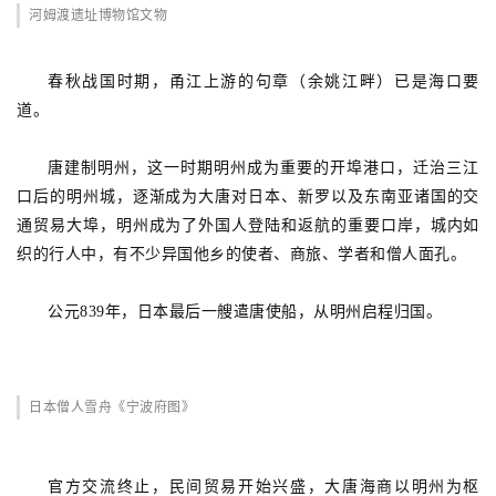
河姆渡遗址博物馆文物
春秋战国时期，甬江上游的句章（余姚江畔）已是海口要
道。
唐建制明州，这一时期明州成为重要的开埠港口，迁治三江
口后的明州城，逐渐成为大唐对日本、新罗以及东南亚诸国的交
通贸易大埠，明州成为了外国人登陆和返航的重要口岸，城内如
织的行人中，有不少异国他乡的使者、商旅、学者和僧人面孔。
公元839年，日本最后一艘遣唐使船，从明州启程归国。
日本僧人雪舟《宁波府图》
官方交流终止，民间贸易开始兴盛，大唐海商以明州为枢