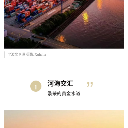
宁波北仑港 摄影/Xuhaha
”
河海交汇
1
繁荣的黄金水道