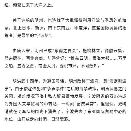
纽，频繁往来于大洋之上。
善于造船的明州，也造就了大批懂得利用洋流与季风的航海
家，北上日本、新罗，南下东南亚、印度洋，这些国际贸易的拓
荒者，是最早的“宁波帮”。
由唐入宋，明州已成“东南之要会”，桅樯林立，商船云集，
熙来攘往，百业兴盛。陆游曾记：“惟兹四明，表海大邦……万里
之舶，五方之贾，南金大贝，委积市肆，不可数知。”
明洪武十四年，为避国号讳，明州改称宁波府，意“海定则波
宁”，由于倭寇进犯和“争贡事件”之后的海禁政策，朝贡贸易之门
关闭，艰难境况下海上私人贸易蓬勃发展，宁波附近的双屿港成
为外国人来华贸易的中转站，一时间“富庶异常”，但很快，双屿
港就在明军队的围剿下消失了，宁波失去了东亚国际贸易中心的
地位，由开放走向封闭，日渐衰落。