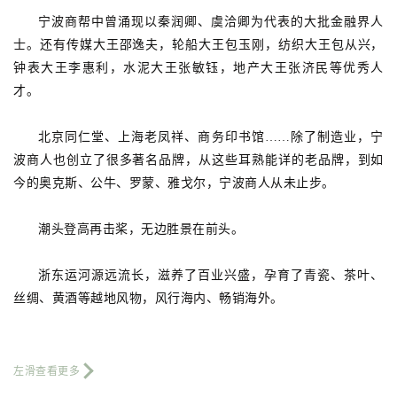
宁波商帮中曾涌现以秦润卿、虞洽卿为代表的大批金融界人
士。还有传媒大王邵逸夫，轮船大王包玉刚，纺织大王包从兴，
钟表大王李惠利，水泥大王张敏钰，地产大王张济民等优秀人
才。
北京同仁堂、上海老凤祥、商务印书馆……除了制造业，宁
波商人也创立了很多著名品牌，从这些耳熟能详的老品牌，到如
今的奥克斯、公牛、罗蒙、雅戈尔，宁波商人从未止步。
潮头登高再击桨，无边胜景在前头。
浙东运河源远流长，滋养了百业兴盛，孕育了青瓷、茶叶、
丝绸、黄酒等越地风物，风行海内、畅销海外。
左滑查看更多