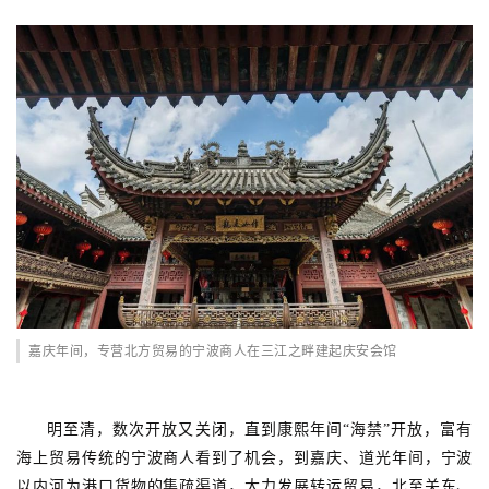
嘉庆年间，专营北方贸易的宁波商人在三江之畔建起庆安会馆
明至清，数次开放又关闭，直到康熙年间“海禁”开放，富有
海上贸易传统的宁波商人看到了机会，到嘉庆、道光年间，宁波
以内河为港口货物的集疏渠道，大力发展转运贸易，北至关东、