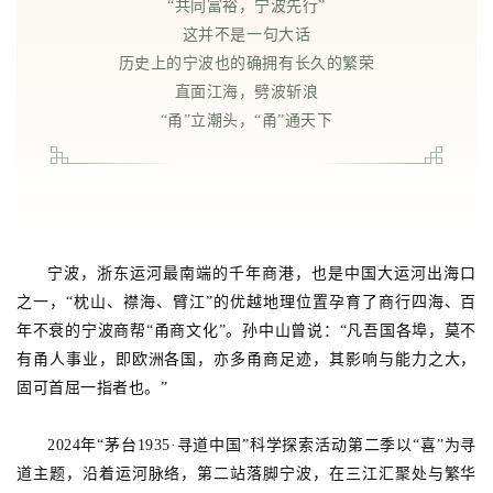
“共同富裕，宁波先行”
这并不是一句大话
历史上的宁波也的确拥有长久的繁荣
直面江海，劈波斩浪
“甬”立潮头，“甬”通天下
宁波，浙东运河最南端的千年商港，也是中国大运河出海口
之一，“枕山、襟海、臂江”的优越地理位置孕育了商行四海、百
年不衰的宁波商帮“甬商文化”。孙中山曾说：“凡吾国各埠，莫不
有甬人事业，即欧洲各国，亦多甬商足迹，其影响与能力之大，
固可首屈一指者也。”
2024年“茅台1935·寻道中国”科学探索活动第二季以“喜”为寻
道主题，沿着运河脉络，第二站落脚宁波，在三江汇聚处与繁华