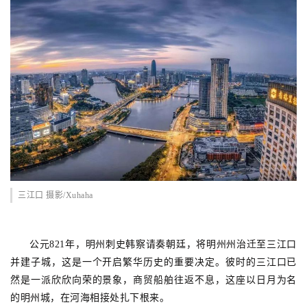
三江口 摄影/Xuhaha
公元821年，明州刺史韩察请奏朝廷，将明州州治迁至三江口
并建子城，这是一个开启繁华历史的重要决定。彼时的三江口已
然是一派欣欣向荣的景象，商贸船舶往返不息，这座以日月为名
的明州城，在河海相接处扎下根来。