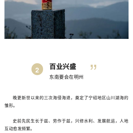
”
百业兴盛
2
东南要会在明州
晚更新世以来的三次海侵海退，奠定了宁绍地区山川湖海的
雏形。
史前先民生长于兹、劳作于兹，兴修水利、发展航运，人地
互动愈发频繁。