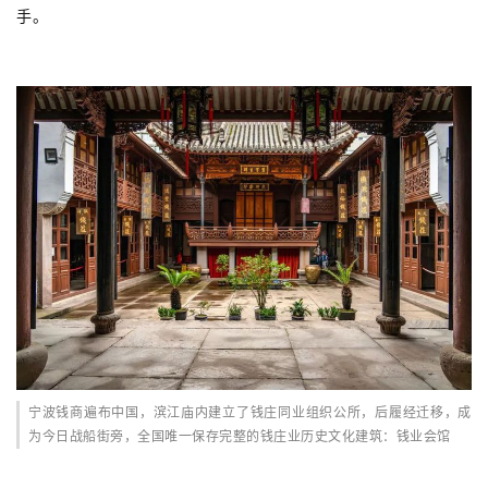
手。
宁波钱商遍布中国，滨江庙内建立了钱庄同业组织公所，后履经迁移，成
为今日战船街旁，全国唯一保存完整的钱庄业历史文化建筑：钱业会馆