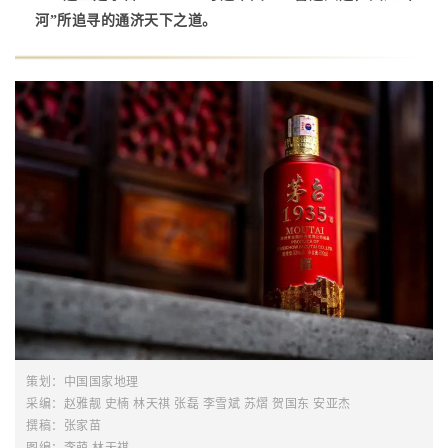
河”所追寻的通济天下之道。
策划：中国国家地理
采编：赵雅靓 史楠 林天祺 张磊 李雪斌 苏熠 贺国东 安亚杰
撰稿：张家苗
图编：李萌 林天祺