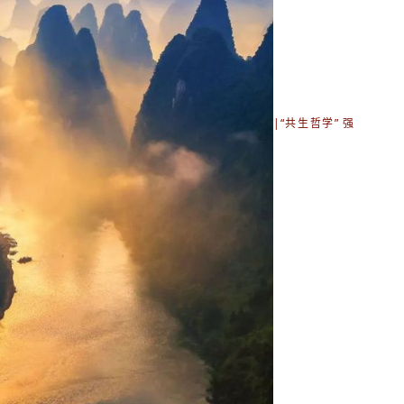
|
“共生哲学” 强