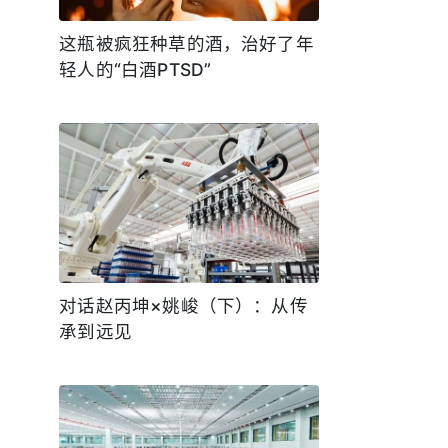
这瓶被疯狂种草的酒，治好了年
轻人的“白酒PTSD”
对话赵丙坤×姚峻（下）：从传
承到远见