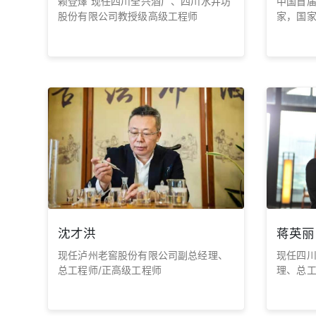
赖登燡 现任四川全兴酒厂、四川水井坊
中国首
股份有限公司教授级高级工程师
家，国
川省专
白酒专
术带头
集团董
沈才洪
蒋英丽
现任泸州老窖股份有限公司副总经理、
现任四
总工程师/正高级工程师
理、总