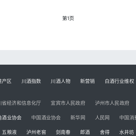
第1页
进产区
川酒指数
川酒人物
新营销
白酒行业维权
川省经济和信息化厅
宜宾市人民政府
泸州市人民政府
角酒业协会
中国酒业协会
新华网
人民网
中国消
五粮液
泸州老窖
剑南春
郎酒
舍得
水井坊