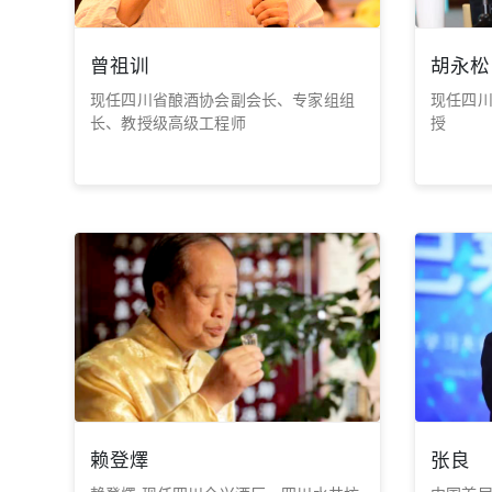
曾祖训
胡永松
现任四川省酿酒协会副会长、专家组组
现任四
长、教授级高级工程师
授
赖登燡
张良