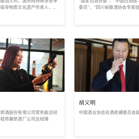
届酿酒大师，国务院特殊津贴专
"国家白酒评委"、"中国白酒技
家级非物质文化遗产传承人，四
委员"、"四川省酿酒协会专家
家评审（议）委员会委员，中国
家"、“中国首届酿酒大师”、“
家委员会委员，四川省学术和技
传承人”等荣誉称号
人。曾任泸州老窖股份有限公司
事长、党委书记。
胡义明
川郎酒股份有限公司常务副总经
中国酒业协会名酒收藏委员会
工程师兼郎酒厂公司总经理